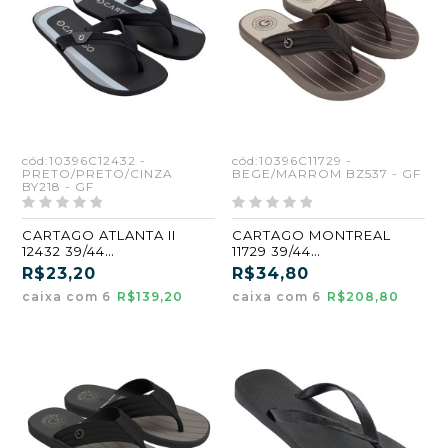
cód:10396C12432 -
cód:10396C11729 -
PRETO/PRETO/CINZA
BEGE/MARROM BZ537 - GF
BY218 - GF
CARTAGO ATLANTA II
CARTAGO MONTREAL
12432 39/44
11729 39/44
PRETO/PRETO/CINZA
BEGE/MARROM (BZ537)
R$23,20
R$34,80
(BY218) (GF) (CX6)
(GF) (CX6)
caixa com 6
R$139,20
caixa com 6
R$208,80