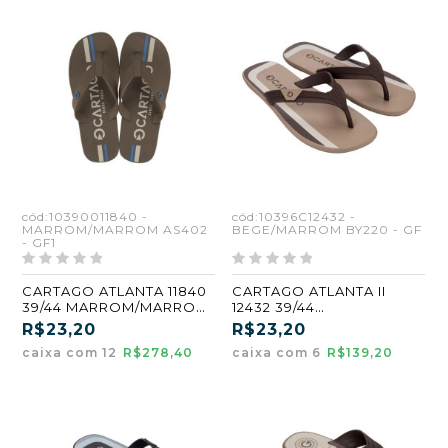
cód:10390011840 -
cód:10396C12432 -
MARROM/MARROM AS402
BEGE/MARROM BY220 - GF
- GF1
CARTAGO ATLANTA 11840
CARTAGO ATLANTA II
39/44 MARROM/MARROM
12432 39/44
ATACADO9 KIT 12 PARES
BEGE/MARROM (BY220)
R$23,20
R$23,20
(GF) (CX6)
caixa com 12
R$278,40
caixa com 6
R$139,20