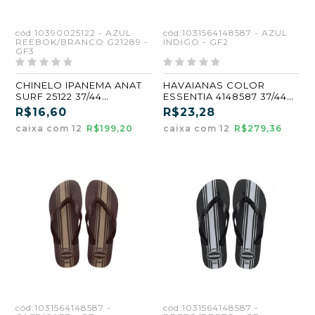
cód:10390025122 - AZUL
cód:1031564148587 - AZUL
REEBOK/BRANCO G21289 -
INDIGO - GF2
GF3
CHINELO IPANEMA ANAT
HAVAIANAS COLOR
SURF 25122 37/44
ESSENTIA 4148587 37/44
REEBOK/BRANCO
AZUL INDIGO (GF2)
R$16,60
R$23,28
ATACADO KIT 12 PARES
caixa com 12
R$199,20
caixa com 12
R$279,36
cód:1031564148587 -
cód:1031564148587 -