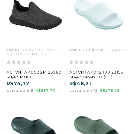
cód:10200083989 - MULTI
cód:10300082315 - BRANCO
PRETO/PRETO - GF
- GF
ACTVITTA 4902 214 23989
ACTVITTA 4942 100 23153
38/43 MULTI
38/43 BRANCO (GF)
PRETO/PRETO (CX8) (GF)
R$74,72
R$48,21
caixa com 8
R$597,76
caixa com 12
R$578,52