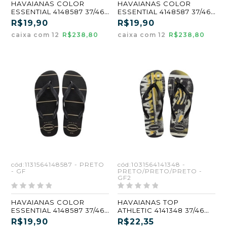
HAVAIANAS COLOR
HAVAIANAS COLOR
ESSENTIAL 4148587 37/46
ESSENTIAL 4148587 37/46
AREIA (GF)
MARINHO (GF)
R$19,90
R$19,90
caixa com 12
R$238,80
caixa com 12
R$238,80
cód:1131564148587 - PRETO
cód:1031564141348 -
- GF
PRETO/PRETO/PRETO -
GF2
HAVAIANAS COLOR
HAVAIANAS TOP
ESSENTIAL 4148587 37/46
ATHLETIC 4141348 37/46
PRETO (GF)
PRETO/PRETO/PRETO
R$19,90
R$22,35
(GF2)