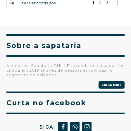
1
2
3
81
Itens encontrados
Sobre a sapataria
A empresa Sapataria ONLINE revenda de calçados foi
criada em 2018 através de pessoas envolvidas no
segmento de calçados...
SAIBA MAIS
Curta no facebook
SIGA: