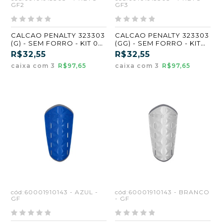
GF2
GF3
CALCAO PENALTY 323303
CALCAO PENALTY 323303
(G) - SEM FORRO - KIT 03
(GG) - SEM FORRO - KIT
UN PRETO
03 UN PRETO
R$32,55
R$32,55
caixa com 3
R$97,65
caixa com 3
R$97,65
cód:60001910143 - AZUL -
cód:60001910143 - BRANCO
GF
- GF