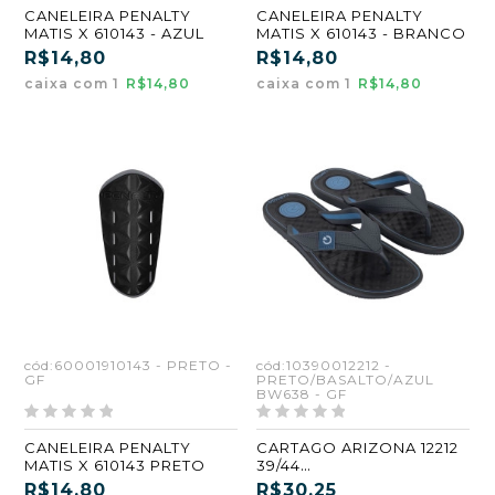
CANELEIRA PENALTY
CANELEIRA PENALTY
MATIS X 610143 - AZUL
MATIS X 610143 - BRANCO
R$14,80
R$14,80
caixa com 1
R$14,80
caixa com 1
R$14,80
cód:60001910143 - PRETO -
cód:10390012212 -
GF
PRETO/BASALTO/AZUL
BW638 - GF
CANELEIRA PENALTY
CARTAGO ARIZONA 12212
MATIS X 610143 PRETO
39/44
PRETO/BASALTO/AZUL
R$14,80
R$30,25