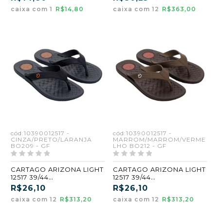
(BW638) (GF)
caixa com 1
R$14,80
caixa com 12
R$363,00
cód:10390012517 -
cód:10390012517 -
CINZA/PRETO/LARANJA
MARROM/MARROM/VERME
BO209 - GF
LHO BO212 - GF
CARTAGO ARIZONA LIGHT
CARTAGO ARIZONA LIGHT
12517 39/44
12517 39/44
CINZA/PRETO/LARANJA
MARROM/MARROM/VERM
R$26,10
R$26,10
(BO209) (GF)
ELHO (BO212) (GF)
caixa com 12
R$313,20
caixa com 12
R$313,20