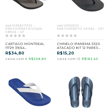
cód:10396C11729 -
cód:10395320 -
PRETO/PRETO/CINZA
PRETO/PRETO G9064 - GF1
CB926 - GF
CARTAGO MONTREAL
CHINELO IPANEMA 5320
11729 39/44
ATACADO KIT 12 PARES
PRETO/PRETO/CINZA
37/44
R$34,80
R$15,20
(CB926) (GF) (CX6)
caixa com 6
R$208,80
caixa com 12
R$182,40