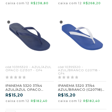
caixa com 12
R$238,80
caixa com 12
R$268,20
cód:10395320 - AZUL/AZUL
cód:10395320 -
OPACO G21307 - GF4
AZUL/BRANCO G20718 -
GF4
IPANEMA 5320 37/44
IPANEMA 5320 37/44
AZUL/AZUL OPACO
AZUL/BRANCO (G20718)
ATACADO KIT 12 PARES
(GF4)
R$15,20
R$15,20
caixa com 12
R$182,40
caixa com 12
R$182,40