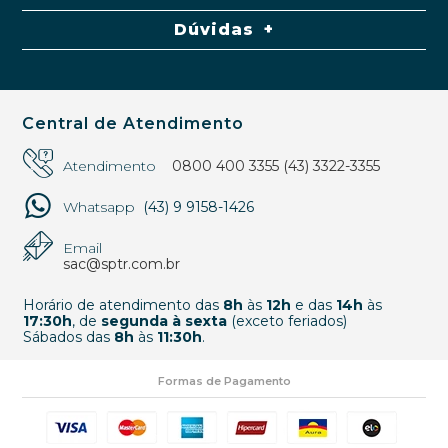
Dúvidas
Central de Atendimento
Atendimento
0800 400 3355
(43) 3322-3355
Whatsapp
(43) 9 9158-1426
Email
sac@sptr.com.br
Horário de atendimento das
8h
às
12h
e das
14h
às
17:30h
, de
segunda à sexta
(exceto feriados)
Sábados das
8h
às
11:30h
.
Formas de Pagamento