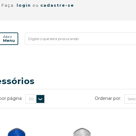
! Faça
login
ou
cadastre-se
Abrir
Menu
ssórios
por página:
Ordenar por: