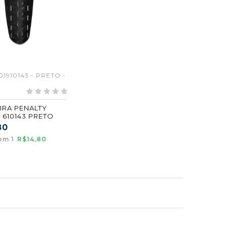
01910143 - PRETO -
IRA PENALTY
 610143 PRETO
80
om 1
R$14,80