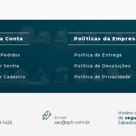
a Conta
Politicas da Empres
Pedidos
Política de Entrega
ar Senha
Política de Devoluções
ar Cadastro
Política de Privacidade
Horário
Email
p
de
segu
sac@sptr.com.br
8-1426
Sábados