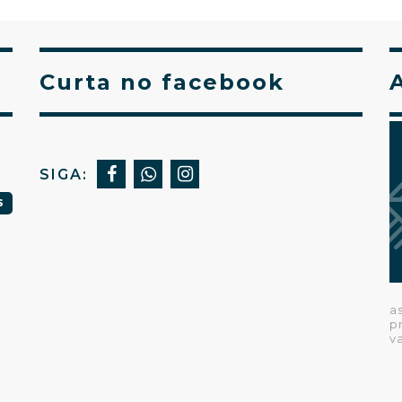
Curta no facebook
SIGA:
S
a
p
v