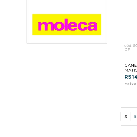
cód:6
GF
CANE
MATIS
R$1
caixa
3
I