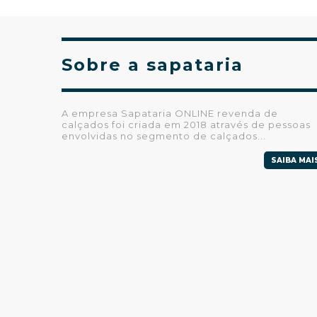
Sobre a sapataria
A empresa Sapataria ONLINE revenda de
calçados foi criada em 2018 através de pessoas
envolvidas no segmento de calçados...
SAIBA MAI