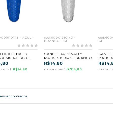
0001910143 - AZUL -
cód:60001910143 -
cód:600
BRANCO - GF
GF
LEIRA PENALTY
CANELEIRA PENALTY
CANELE
 X 610143 - AZUL
MATIS X 610143 - BRANCO
MATIS X
4,80
R$14,80
R$14,
 com 1
R$14,80
caixa com 1
R$14,80
caixa c
tens encontrados