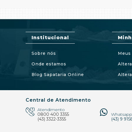
Institucional
Minh
Sobre nós
Meus 
Onde estamos
Alter
Blog Sapataria Online
Alter
Central de Atendimento
Atendimento
0800 400 3355
Whatsap
(43) 3322-3355
(43) 9 915