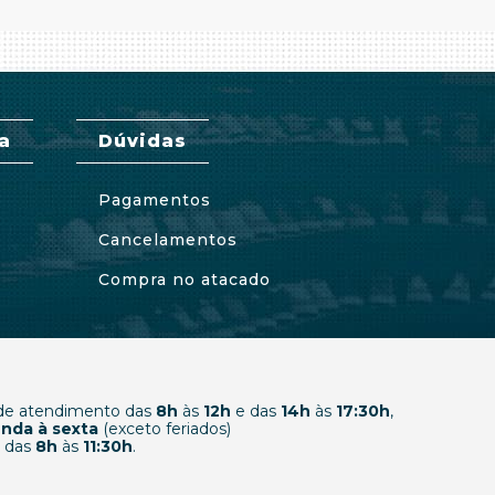
a
Dúvidas
Pagamentos
Cancelamentos
Compra no atacado
 de atendimento das
8h
às
12h
e das
14h
às
17:30h
,
nda à sexta
(exceto feriados)
 das
8h
às
11:30h
.