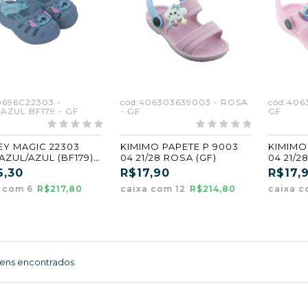
0696C22303 -
cód:406303639003 - ROSA
cód:406
AZUL BF179 - GF
- GF
GF
EY MAGIC 22303
KIMIMO PAPETE P 9003
KIMIMO 
 AZUL/AZUL (BF179)
04 21/28 ROSA (GF)
04 21/2
(CX6)
6,30
R$17,90
R$17,
a com 6
R$217,80
caixa com 12
R$214,80
caixa c
tens encontrados