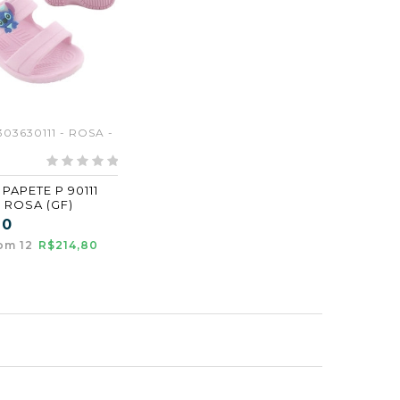
303630111 - ROSA -
PAPETE P 90111
8 ROSA (GF)
90
om 12
R$214,80