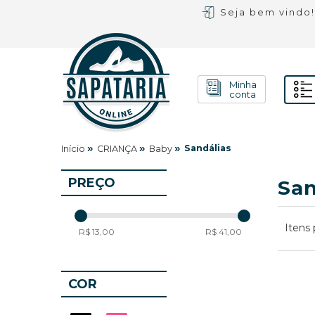
Seja bem vindo
Minha
conta
»
»
»
Sandálias
Início
CRIANÇA
Baby
PREÇO
San
Itens 
R$ 13,00
R$ 41,00
COR