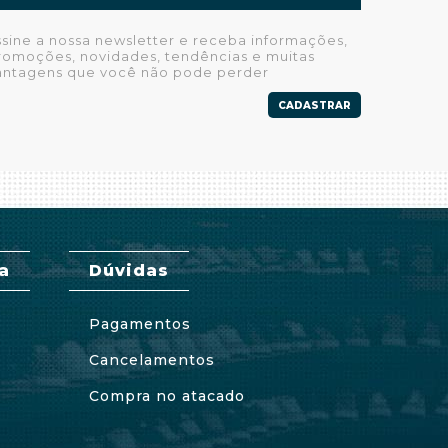
ssine a nossa newsletter e receba informações,
romoções, novidades, tendências e muitas
antagens que você não pode perder
CADASTRAR
a
Dúvidas
Pagamentos
Cancelamentos
Compra no atacado