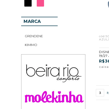
MARCA
GRENDENE
cód:5
AZUL/
KIMIMO
DISN
19/27
(GF) 
R$3
caix
3
I