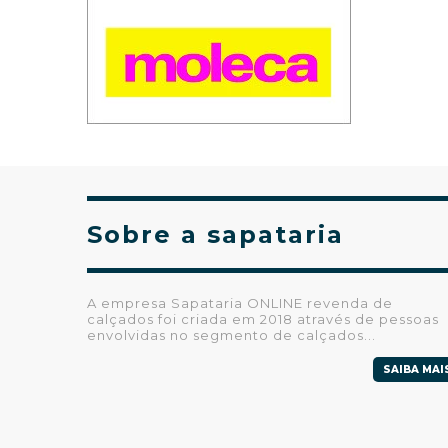
Sobre a sapataria
A empresa Sapataria ONLINE revenda de
calçados foi criada em 2018 através de pessoas
envolvidas no segmento de calçados...
SAIBA MAI