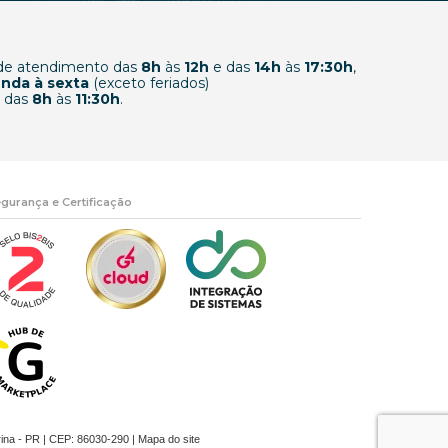
 de atendimento das
8h
às
12h
e das
14h
às
17:30h
,
nda à sexta
(exceto feriados)
 das
8h
às
11:30h
.
gurança e Certificação
rina - PR | CEP: 86030-290 |
Mapa do site