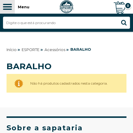
0
Menu
»
»
»
BARALHO
Início
ESPORTE
Acessórios
BARALHO
Não há produtos cadastrados nesta categoria.
Sobre a sapataria