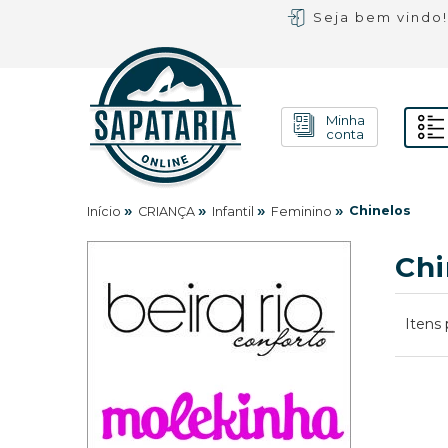
Seja bem vindo
Minha
conta
»
»
»
»
Chinelos
Início
CRIANÇA
Infantil
Feminino
Chi
Itens 