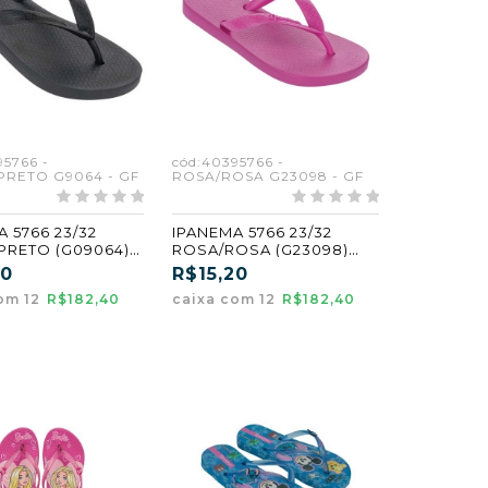
95766 -
cód:40395766 -
PRETO G9064 - GF
ROSA/ROSA G23098 - GF
 5766 23/32
IPANEMA 5766 23/32
PRETO (G09064)
ROSA/ROSA (G23098)
(GF)
20
R$15,20
om 12
R$182,40
caixa com 12
R$182,40