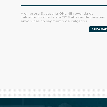
A empresa Sapataria ONLINE revenda de
calçados foi criada em 2018 através de pessoas
envolvidas no segmento de calçados...
SAIBA MAI