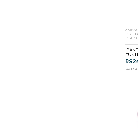
cód:3
PRET
BS056
IPAN
FUNNY
PRET
R$2
(BS05
caix