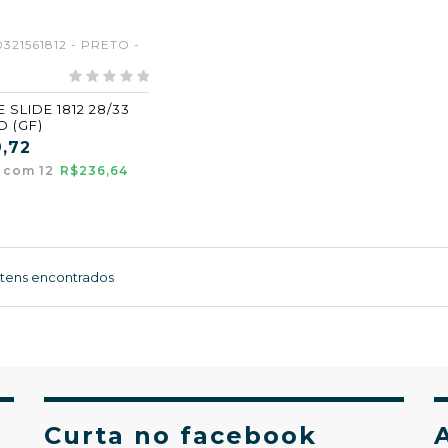
0321561812 - PRETO -
 SLIDE 1812 28/33
O (GF)
9,72
a com 12
R$236,64
Itens encontrados
Curta no facebook