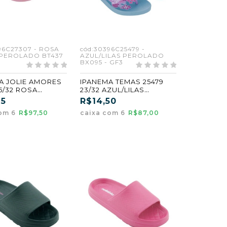
96C27307 - ROSA
cód:30396C25479 -
PEROLADO BT437
AZUL/LILAS PEROLADO
BX095 - GF3
A JOLIE AMORES
IPANEMA TEMAS 25479
5/32 ROSA
23/32 AZUL/LILAS
/PEROLADO
PEROLADO (BX095) (GF3)
25
R$14,50
(GF1) (CX6)
(CX6)
com 6
R$97,50
caixa com 6
R$87,00