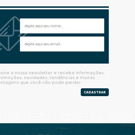
ssine a nossa newsletter e receba informações,
romoções, novidades, tendências e muitas
antagens que você não pode perder
CADASTRAR