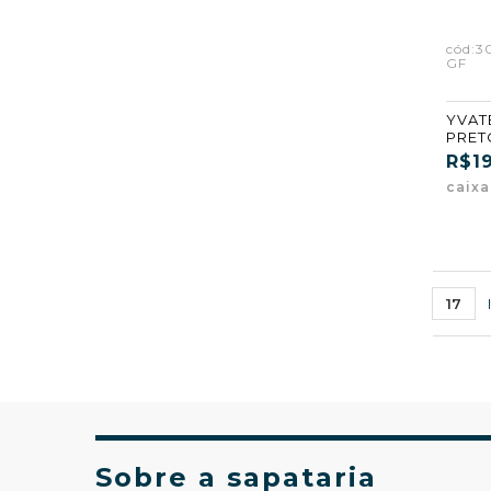
cód:3
GF
YVATE
PRET
R$1
caix
17
Sobre a sapataria