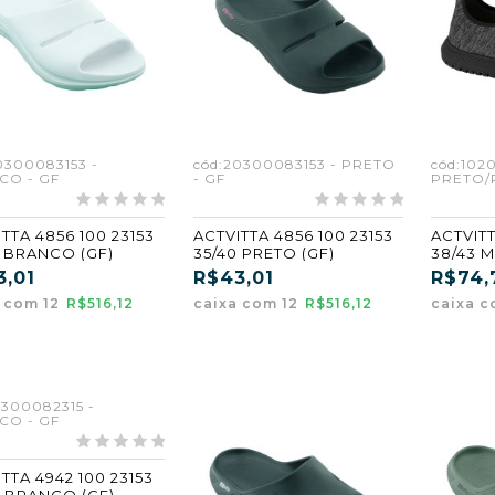
0300083153 -
cód:20300083153 - PRETO
cód:102
CO - GF
- GF
PRETO/
TTA 4856 100 23153
ACTVITTA 4856 100 23153
ACTVITT
0 BRANCO (GF)
35/40 PRETO (GF)
38/43 M
PRETO/
3,01
R$43,01
R$74,
a com 12
R$516,12
caixa com 12
R$516,12
caixa 
0300082315 -
CO - GF
TTA 4942 100 23153
38/43 BRANCO (GF)