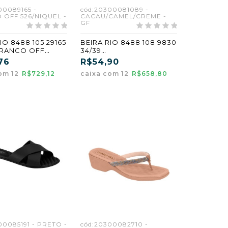
00089165 -
cód:20300081089 -
OFF 526/NIQUEL -
CACAU/CAMEL/CREME -
GF
IO 8488 105 29165
BEIRA RIO 8488 108 9830
BRANCO OFF
34/39
UEL (GF)
CACAU/CAMEL/CREME
76
R$54,90
(GF)
om 12
R$729,12
caixa com 12
R$658,80
00085191 - PRETO -
cód:20300082710 -