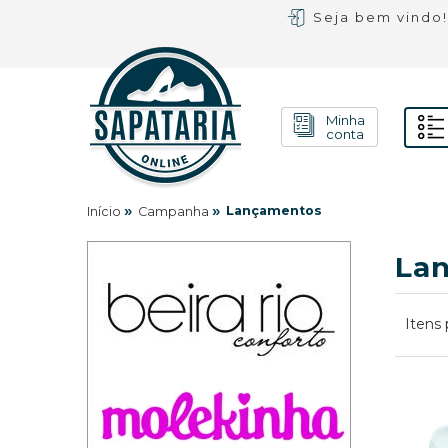
Seja bem vindo
Minha
conta
»
»
Lançamentos
Início
Campanha
La
Itens 