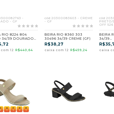
0300082763 -
cód:20300083603 - CREME
cód:203
ADO - GF
- GF
PRETO
OFF 526
 RIO 8224 804
BEIRA RIO 8360 303
BEIRA R
0 34/39 DOURADO
30496 34/39 CREME (GF)
34/39
PRETO
6,72
R$38,27
R$35,
O OFF 5
a com 12
R$440,64
caixa com 12
R$459,24
caixa c