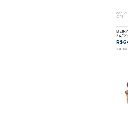
cód:2
GF1
BEIRA
34/39
R$6
caix