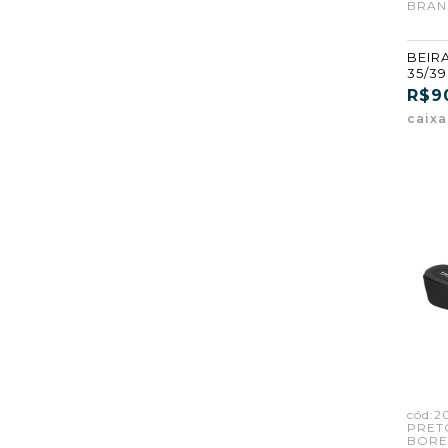
BRANC
BEIRA
35/3
(GF)
R$9
caix
cód:2
PRET
BORE