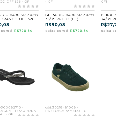
O OFF 526 - GF
- GF
GF1
 RIO 8490 312 30277
BEIRA RIO 8490 312 30277
BEIRA R
9 BRANCO OFF 526
35/39 PRETO (GF)
34/39 P
0,08
R$90,08
R$27,
a com 8
R$720,64
caixa com 8
R$720,64
caixa c
0300082710 -
cód:30218481008 -
O/GRAFITE/AURORA
PRETO/CARAMELO - GF
AL - GF