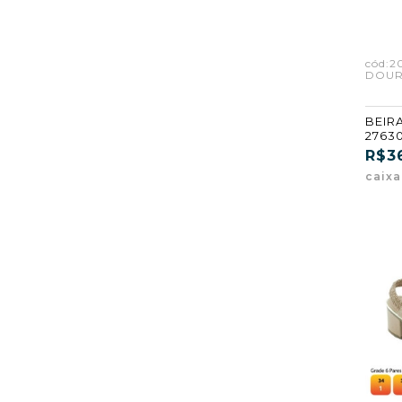
cód:2
DOUR
BEIRA
2763
(GF)
R$3
caix