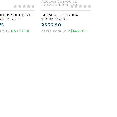
AZUL/VERDE/OURO
ROSADO/NUDE - GF
IO 8519 101 9569
BEIRA RIO 8527 104
RETO (GF1)
28087 34/39
AZUL/VERDE/OURO
75
R$36,90
ROSADO/NUDE (GF)
om 12
R$333,00
caixa com 12
R$442,80