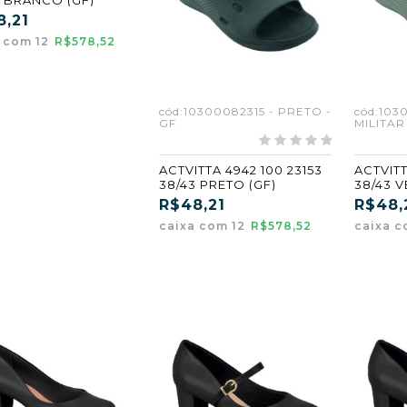
8,21
a com 12
R$578,52
cód:10300082315 - PRETO -
cód:103
GF
MILITAR
ACTVITTA 4942 100 23153
ACTVITT
38/43 PRETO (GF)
38/43 V
R$48,21
R$48,
caixa com 12
R$578,52
caixa c