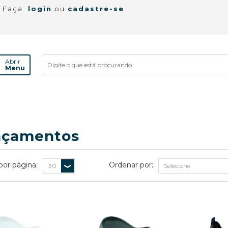
! Faça
login
ou
cadastre-se
Abrir
Menu
nçamentos
por página:
Ordenar por: