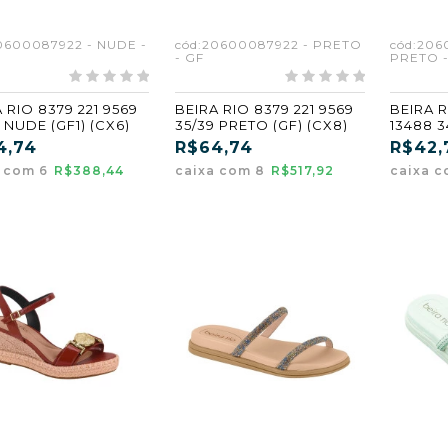
0600087922 - NUDE -
cód:20600087922 - PRETO
cód:206
- GF
PRETO -
 RIO 8379 221 9569
BEIRA RIO 8379 221 9569
BEIRA 
 NUDE (GF1) (CX6)
35/39 PRETO (GF) (CX8)
13488 3
(CX6)
4,74
R$64,74
R$42,
a com 6
R$388,44
caixa com 8
R$517,92
caixa 