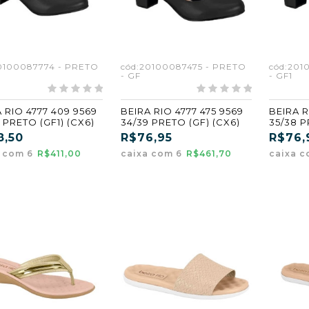
0100087774 - PRETO
cód:20100087475 - PRETO
cód:201
- GF
- GF1
 RIO 4777 409 9569
BEIRA RIO 4777 475 9569
BEIRA R
 PRETO (GF1) (CX6)
34/39 PRETO (GF) (CX6)
35/38 P
8,50
R$76,95
R$76,
a com 6
R$411,00
caixa com 6
R$461,70
caixa 