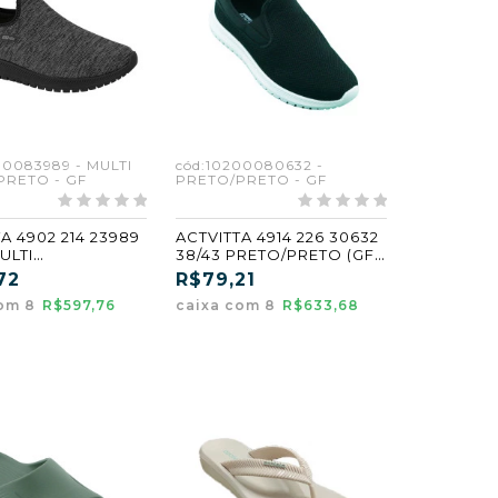
00083989 - MULTI
cód:10200080632 -
PRETO - GF
PRETO/PRETO - GF
A 4902 214 23989
ACTVITTA 4914 226 30632
ULTI
38/43 PRETO/PRETO (GF)
PRETO (CX8) (GF)
(CX8)
72
R$79,21
com 8
R$597,76
caixa com 8
R$633,68