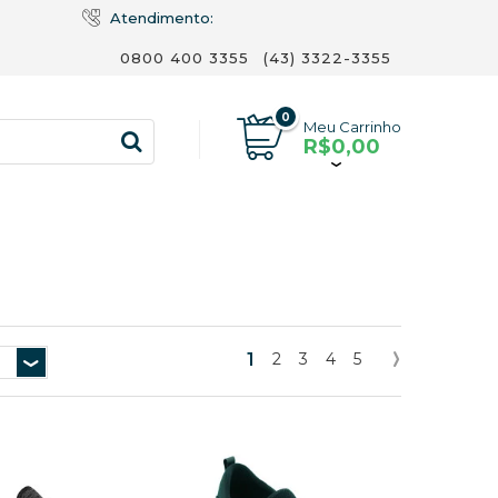
Atendimento:
0800 400 3355
(43) 3322-3355
0
Meu Carrinho
R$0,00
1
2
3
4
5