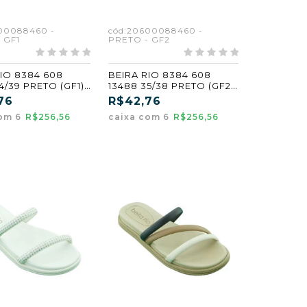
00088460 -
cód:20600088460 -
 GF1
PRETO - GF2
RIO 8384 608
BEIRA RIO 8384 608
4/39 PRETO (GF1)
13488 35/38 PRETO (GF2)
(CX6)
76
R$42,76
com 6
R$256,56
caixa com 6
R$256,56