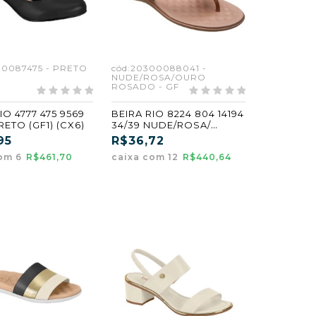
00087475 - PRETO
cód:20300088041 -
NUDE/ROSA/OURO
ROSADO - GF
IO 4777 475 9569
BEIRA RIO 8224 804 14194
RETO (GF1) (CX6)
34/39 NUDE/ROSA/
OURO ROSADO (GF)
95
R$36,72
com 6
R$461,70
caixa com 12
R$440,64