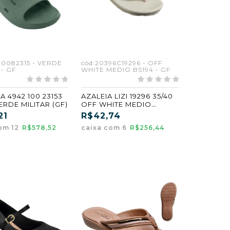
00082315 - VERDE
cód:20396C19296 - OFF
 - GF
WHITE MEDIO BS194 - GF
A 4942 100 23153
AZALEIA LIZI 19296 35/40
ERDE MILITAR (GF)
OFF WHITE MEDIO
(BS194) (GF) (CX6)
21
R$42,74
om 12
R$578,52
caixa com 6
R$256,44