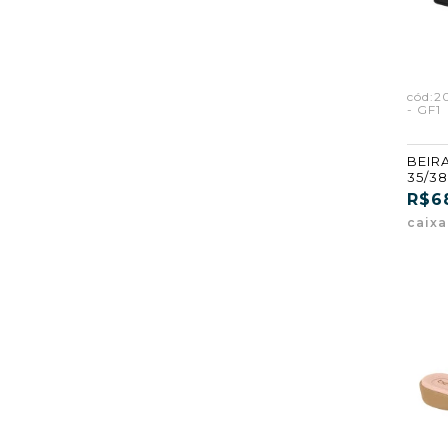
cód:2
- GF1
BEIRA
35/38
R$6
caix