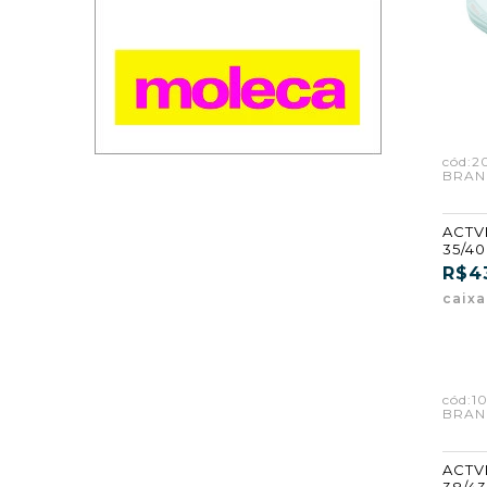
cód:2
BRAN
ACTVI
35/4
R$4
caix
cód:1
BRAN
ACTVI