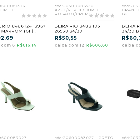
0600081396 -
cód:20300086530 -
cód:203
OM - GF1
AZUL/VERDE/OURO
BRANCO 
ROSADO/CREME - GF2
GF
 RIO 8486 124 13967
BEIRA RIO 8488 105
BEIRA R
8 MARROM (GF)
26530 34/39
34/39 
AZUL/VERDE/OURO
526/NIQ
02,69
R$50,55
R$60,
ROSADO/CREME (GF2)
a com 6
R$616,14
caixa com 12
R$606,60
caixa c
0600083027 -
cód:20600083027 - PRETO
cód:203