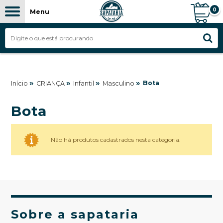
0
Menu
»
»
»
»
Bota
Início
CRIANÇA
Infantil
Masculino
Bota
Não há produtos cadastrados nesta categoria.
Sobre a sapataria