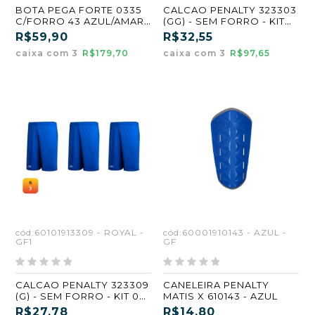
BOTA PEGA FORTE 0335
CALCAO PENALTY 323303
C/FORRO 43 AZUL/AMARE
(GG) - SEM FORRO - KIT
ATACADO KIT 3 PARES
03 UN PRETO
R$59,90
R$32,55
caixa com 3
R$179,70
caixa com 3
R$97,65
cód:60101913309 - ROYAL -
cód:60001910143 - AZUL -
GF1
GF
CALCAO PENALTY 323309
CANELEIRA PENALTY
(G) - SEM FORRO - KIT 03
MATIS X 610143 - AZUL
UN ROYAL
R$27,78
R$14,80