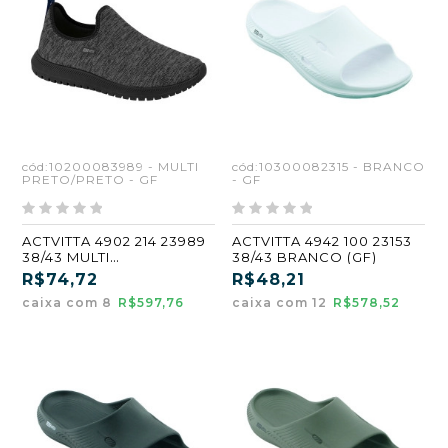
cód:10200083989 - MULTI
cód:10300082315 - BRANCO
PRETO/PRETO - GF
- GF
ACTVITTA 4902 214 23989
ACTVITTA 4942 100 23153
38/43 MULTI
38/43 BRANCO (GF)
PRETO/PRETO (CX8) (GF)
R$74,72
R$48,21
caixa com 8
R$597,76
caixa com 12
R$578,52