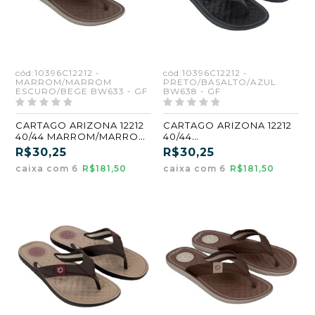
cód:10396C12212 -
cód:10396C12212 -
MARROM/MARROM
PRETO/BASALTO/AZUL
ESCURO/BEGE BW633 - GF
BW638 - GF
CARTAGO ARIZONA 12212
CARTAGO ARIZONA 12212
40/44 MARROM/MARROM
40/44
ESCURO/BEGE (BW633)
PRETO/BASALTO/AZUL
R$30,25
R$30,25
(GF) (CX6)
(BW638) (GF) (CX6)
caixa com 6
R$181,50
caixa com 6
R$181,50