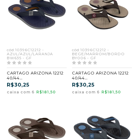
cód:10396C12212 -
cód:10396C12212 -
AZUL/AZUL/LARANJA
BEGE/MARROM/BORDO
BW635 - GF
BY006 - GF
CARTAGO ARIZONA 12212
CARTAGO ARIZONA 12212
40/44
40/44
AZUL/AZUL/LARANJA
BEGE/MARROM/BORDO
R$30,25
R$30,25
(BW635) (GF) (CX6)
(BY006) (GF) (CX6)
caixa com 6
R$181,50
caixa com 6
R$181,50