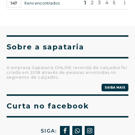
1
2
3
4
5
147
Itens encontrados
Sobre a sapataria
A empresa Sapataria ONLINE revenda de calçados foi
criada em 2018 através de pessoas envolvidas no
segmento de calçados...
SAIBA MAIS
Curta no facebook
SIGA: