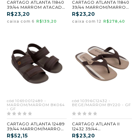
CARTAGO ATLANTA 11840
CARTAGO ATLANTA 11840
39/44 MARROM ATACADO
39/44 MARROM/MARROM
KIT 6 PARES
ATACADO9 KIT 12 PARES
R$23,20
R$23,20
caixa com 6
R$139,20
caixa com 12
R$278,40
cód:10690012489 -
cód:10396C12432 -
MARROM/MARROM BK064
BEGE/MARROM BY220 - GF
- GF
CARTAGO ATLANTA 12489
CARTAGO ATLANTA II
39/44 MARROM/MARROM
12432 39/44
(BK064) (GF)
BEGE/MARROM (BY220)
R$52,15
R$23,20
(GF) (CX6)