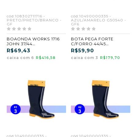
cód:108302711716 -
cód:10490000335 -
PRETO/PRETO/BRANCO -
AZUL/AMARELO G50540 -
GF
GF6
BOAONDA WORKS 1716
BOTA PEGA FORTE
JOHN 37/44
C/FORRO 44/45
PRETO/BRANCO
AZUL/AMARELO
R$69,43
R$59,90
ATACADO KIT 6 PARES
ATACADO KIT 3 PARES
caixa com 6
R$416,58
caixa com 3
R$179,70
cód:10490000335 -
cód:10490000335 -