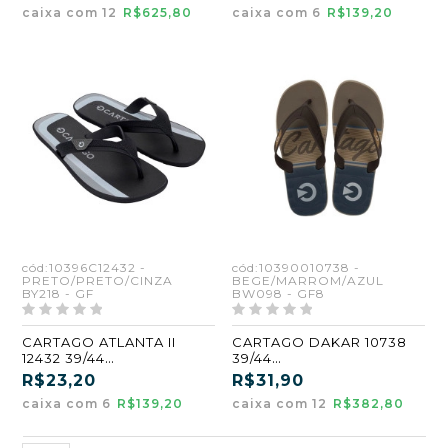
caixa com 12
R$625,80
caixa com 6
R$139,20
cód:10396C12432 -
cód:10390010738 -
PRETO/PRETO/CINZA
BEGE/MARROM/AZUL
BY218 - GF
BW098 - GF8
CARTAGO ATLANTA II
CARTAGO DAKAR 10738
12432 39/44
39/44
PRETO/PRETO/CINZA
BEGE/MARROM/AZUL
R$23,20
R$31,90
(BY218) (GF) (CX6)
(BW098) (GF8)
caixa com 6
R$139,20
caixa com 12
R$382,80