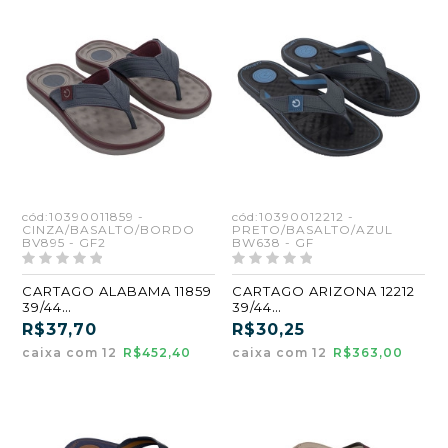
cód:10390011859 -
cód:10390012212 -
CINZA/BASALTO/BORDO
PRETO/BASALTO/AZUL
BV895 - GF2
BW638 - GF
CARTAGO ALABAMA 11859
CARTAGO ARIZONA 12212
39/44
39/44
CINZA/BASALTO/BORDO
PRETO/BASALTO/AZUL
R$37,70
R$30,25
(BV895) (GF2)
(BW638) (GF)
caixa com 12
R$452,40
caixa com 12
R$363,00