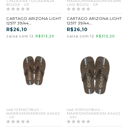
CINZA/PRETO/LARANJA
MARROM/MARROM/VERME
BO209 - GF
LHO BO212 - GF
CARTAGO ARIZONA LIGHT
CARTAGO ARIZONA LIGHT
12517 39/44
12517 39/44
CINZA/PRETO/LARANJA
MARROM/MARROM/VERM
R$26,10
R$26,10
(BO209) (GF)
ELHO (BO212) (GF)
caixa com 12
R$313,20
caixa com 12
R$313,20
cód:10396C11840 -
cód:10390011840 -
MARROM/MARROM AS402
MARROM/MARROM AS402
- GF
- GF1