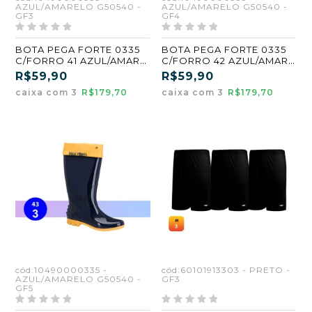
AZUL/AMARELO G50540 -
AZUL/AMARELO G50540 -
GF3
GF4
BOTA PEGA FORTE 0335
BOTA PEGA FORTE 0335
C/FORRO 41 AZUL/AMARE
C/FORRO 42 AZUL/AMARE
ATACADO KIT 3 PARES
ATACADO KIT 3 PARES
R$59,90
R$59,90
caixa com 3
R$179,70
caixa com 3
R$179,70
cód:10490000335 -
cód:60101913303 - PRETO -
AZUL/AMARELO G50540 -
GF3
GF5