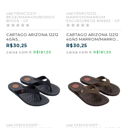
cód:11396C12212 -
cód:11396C12212 -
BEGE/MARROM/BORDO
MARROM/MARROM
BY006 - GF
ESCURO/BEGE BW633 - GF
CARTAGO ARIZONA 12212
CARTAGO ARIZONA 12212
40/45
40/45 MARROM/MARROM
BEGE/MARROM/BORDO
ESCURO/BEGE (BW633)
R$30,25
R$30,25
(BY006) (GF) (CX6)
(GF) (CX6)
caixa com 6
R$181,50
caixa com 6
R$181,50
cód:10390012517 -
cód:10390012517 -