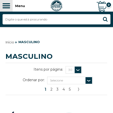
0
Menu
FILTROS
»
MASCULINO
Início
MASCULINO
Itens por página:
Ordenar por:
1
2
3
4
5