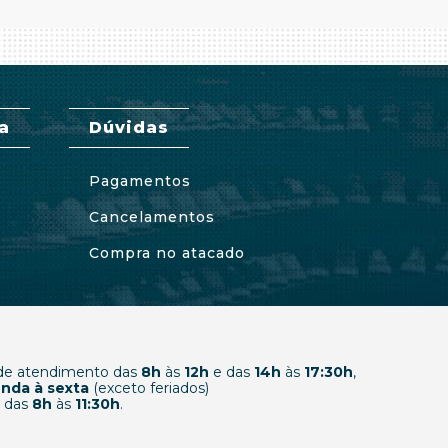
a
Dúvidas
Pagamentos
Cancelamentos
Compra no atacado
 de atendimento das
8h
às
12h
e das
14h
às
17:30h
,
nda à sexta
(exceto feriados)
 das
8h
às
11:30h
.