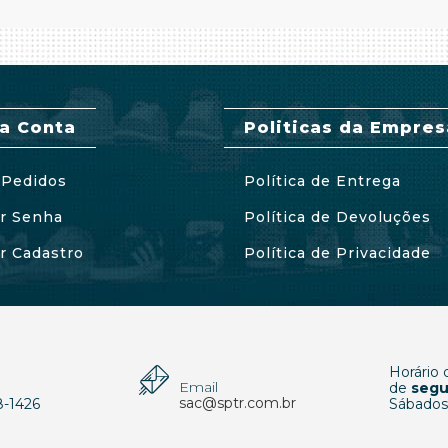
a Conta
Politicas da Empres
Pedidos
Política de Entrega
ar Senha
Política de Devoluções
ar Cadastro
Política de Privacidade
Horário
Email
p
de
segu
sac@sptr.com.br
8-1426
Sábados