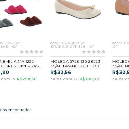
0917381222 -
cód:20100081352 -
cód:201
SAS - GF
BRANCO OFF 526 - GF
GF
 EMILIA MA 1222
MOLECA 5726 135 28523
MOLECA 
0 CORES DIVERSAS
35/40 BRANCO OFF (GF)
35/40 
ADO KIT 15 PARES
9,90
R$32,56
R$32,
 com 15
R$298,50
caixa com 12
R$390,72
caixa c
tens encontrados