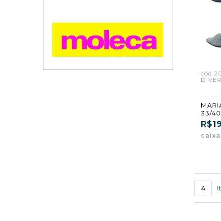
cód:2
DIVER
MARIA
33/4
ATAC
R$1
caixa
4
I