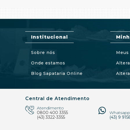
Institucional
Minh
Sobre nós
Meus 
Onde estamos
Alter
Blog Sapataria Online
Alter
Central de Atendimento
Atendimento
0800 400 3355
Whatsap
(43) 3322-3355
(43) 9 915