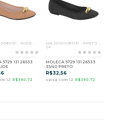
00089131 - NUDE -
cód:20100089131 - PRETO -
GF
5729 131 26533
MOLECA 5729 131 26533
NUDE
35/40 PRETO
56
R$32,56
om 12
R$390,72
caixa com 12
R$390,72