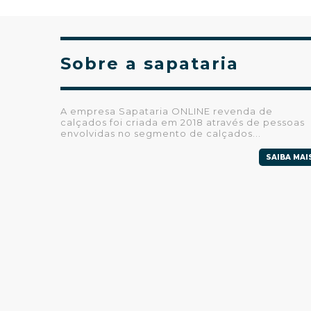
Sobre a sapataria
A empresa Sapataria ONLINE revenda de
calçados foi criada em 2018 através de pessoas
envolvidas no segmento de calçados...
SAIBA MAI