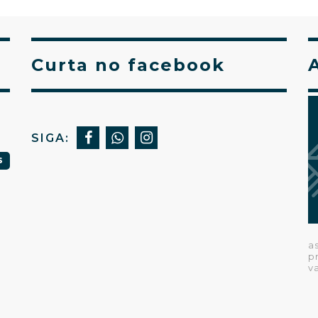
Curta no facebook
SIGA:
S
a
p
v