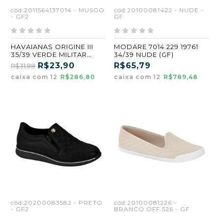
cód:2011564137014 - MUSGO
cód:20100081422 - NUDE -
- GF2
GF
HAVAIANAS ORIGINE III
MODARE 7014 229 19761
35/39 VERDE MILITAR
34/39 NUDE (GF)
ATACADO KIT 12
R$23,90
R$65,79
R$31,98
caixa com 12
R$286,80
caixa com 12
R$789,48
cód:20200083582 - PRETO
cód:20100081226 -
- GF2
BRANCO OFF 526 - GF