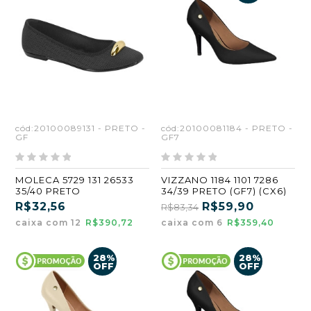
cód:20100089131 - PRETO -
cód:20100081184 - PRETO -
GF
GF7
MOLECA 5729 131 26533
VIZZANO 1184 1101 7286
35/40 PRETO
34/39 PRETO (GF7) (CX6)
R$32,56
R$59,90
R$83,34
caixa com 12
R$390,72
caixa com 6
R$359,40
28%
28%
OFF
OFF