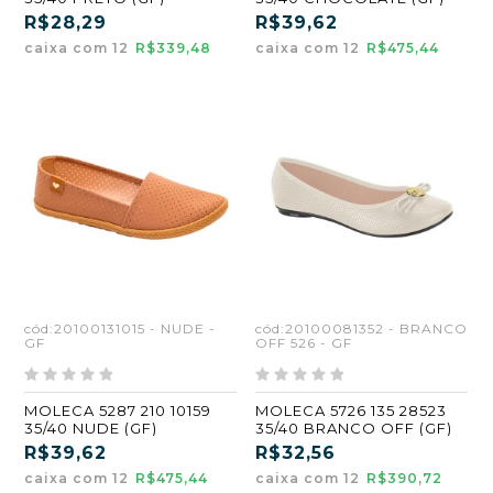
R$28,29
R$39,62
caixa com 12
R$339,48
caixa com 12
R$475,44
cód:20100131015 - NUDE -
cód:20100081352 - BRANCO
GF
OFF 526 - GF
MOLECA 5287 210 10159
MOLECA 5726 135 28523
35/40 NUDE (GF)
35/40 BRANCO OFF (GF)
R$39,62
R$32,56
caixa com 12
R$475,44
caixa com 12
R$390,72