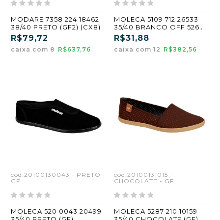
MODARE 7358 224 18462
MOLECA 5109 712 26533
38/40 PRETO (GF2) (CX8)
35/40 BRANCO OFF 526
(GF)
R$79,72
R$31,88
caixa com 8
R$637,76
caixa com 12
R$382,56
cód:20100130043 - PRETO -
cód:20100131015 -
GF
CHOCOLATE - GF
MOLECA 520 0043 20499
MOLECA 5287 210 10159
35/40 PRETO (GF)
35/40 CHOCOLATE (GF)