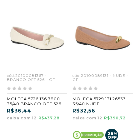
cód:20100081367 -
cód:20100089131 - NUDE -
BRANCO OFF 526 - GF
GF
MOLECA 5726 136 7800
MOLECA 5729 131 26533
35/40 BRANCO OFF 526
35/40 NUDE
(GF)
R$36,44
R$32,56
caixa com 12
R$437,28
caixa com 12
R$390,72
28%
OFF