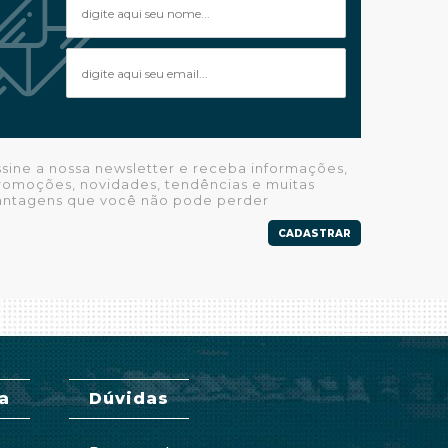
ssine a nossa newsletter e receba informações,
romoções, novidades, tendências e muitas
antagens que você não pode perder
CADASTRAR
a
Dúvidas