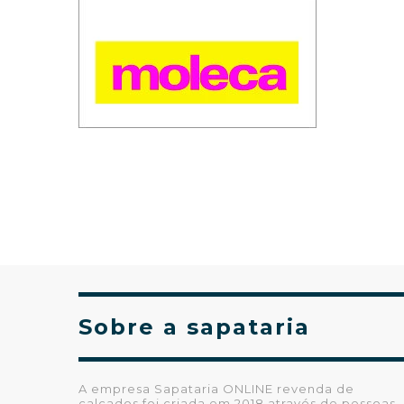
Sobre a sapataria
A empresa Sapataria ONLINE revenda de
calçados foi criada em 2018 através de pessoas