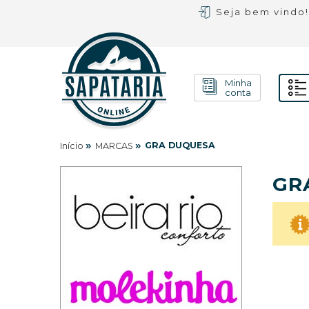
Seja bem vindo
Minha
conta
»
»
GRA DUQUESA
Início
MARCAS
GR