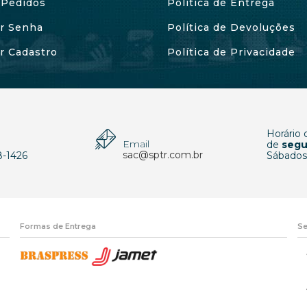
Pedidos
Política de Entrega
ar Senha
Política de Devoluções
ar Cadastro
Política de Privacidade
Horário
Email
p
de
segu
sac@sptr.com.br
8-1426
Sábados
Formas de Entrega
Se