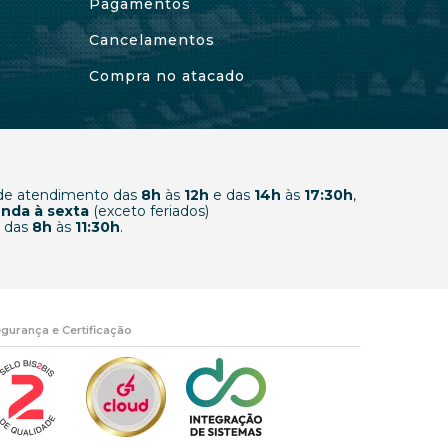
Pagamentos
Cancelamentos
Compra no atacado
 de atendimento das
8h
às
12h
e das
14h
às
17:30h
,
nda à sexta
(exceto feriados)
 das
8h
às
11:30h
.
gurança e Certificação