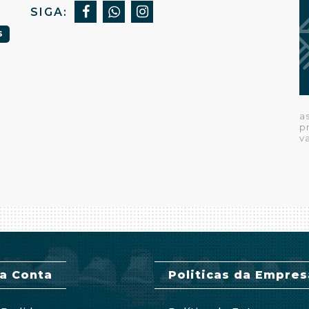
SIGA:
S
a
p
v
a Conta
Politicas da Empres