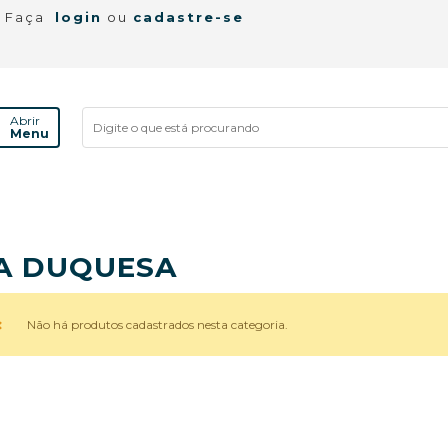
! Faça
login
ou
cadastre-se
Abrir
Menu
A DUQUESA
Não há produtos cadastrados nesta categoria.