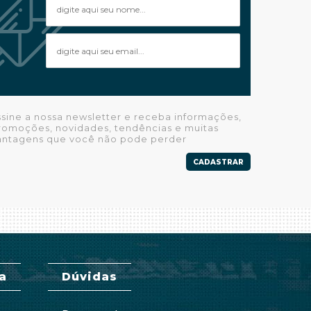
ssine a nossa newsletter e receba informações,
romoções, novidades, tendências e muitas
antagens que você não pode perder
CADASTRAR
a
Dúvidas