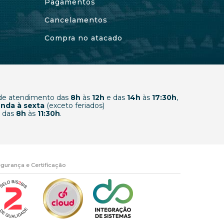
Pagamentos
Cancelamentos
Compra no atacado
 de atendimento das
8h
às
12h
e das
14h
às
17:30h
,
nda à sexta
(exceto feriados)
 das
8h
às
11:30h
.
gurança e Certificação