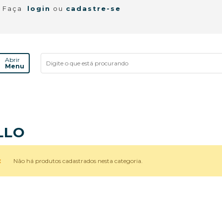
! Faça
login
ou
cadastre-se
Abrir
Menu
LLO
Não há produtos cadastrados nesta categoria.