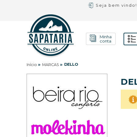
Seja bem vindo
Minha
conta
»
»
DELLO
Início
MARCAS
DE