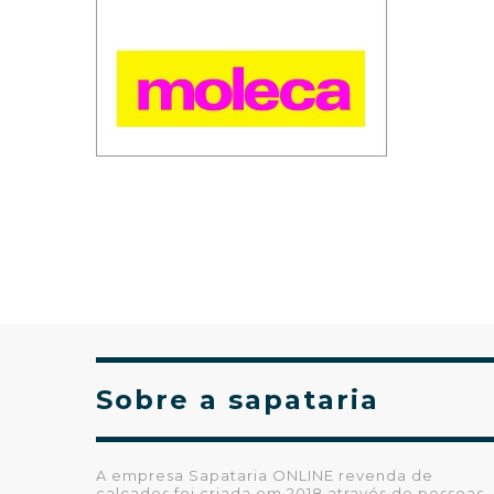
Sobre a sapataria
A empresa Sapataria ONLINE revenda de
calçados foi criada em 2018 através de pessoas