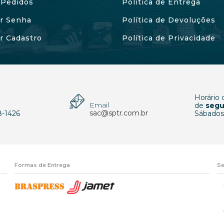
Pedidos
Política de Entrega
ar Senha
Política de Devoluções
ar Cadastro
Política de Privacidade
Horário
Email
p
de
segu
sac@sptr.com.br
8-1426
Sábados
Formas de Entrega
Se