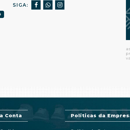
SIGA:
S
a
p
v
a Conta
Politicas da Empres