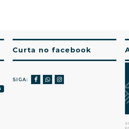
Curta no facebook
SIGA:
S
a
p