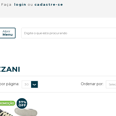
! Faça
login
ou
cadastre-se
Abrir
Menu
ZZANI
por página:
Ordenar por:
37%
OFF