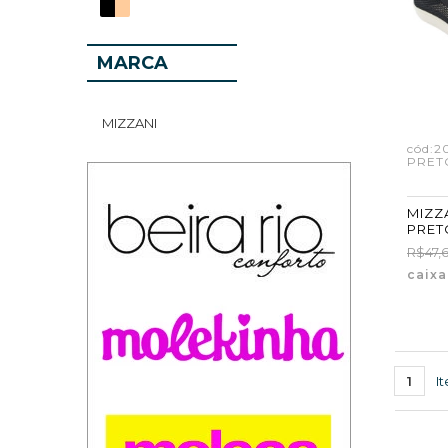
MARCA
MIZZANI
cód:2
PRET
MIZZA
PRET
R$47,
caix
1
I