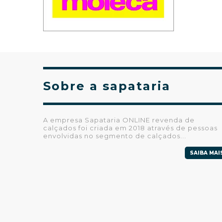
Sobre a sapataria
A empresa Sapataria ONLINE revenda de
calçados foi criada em 2018 através de pessoas
envolvidas no segmento de calçados...
SAIBA MAI