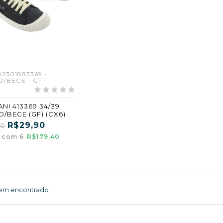
02301883369 -
O/BEGE - GF
NI 413369 34/39
O/BEGE (GF) (CX6)
R$29,90
60
a com 6
R$179,40
tem encontrado