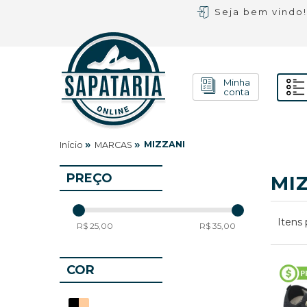
Seja bem vindo
Minha
conta
»
»
MIZZANI
Início
MARCAS
PREÇO
MI
Itens 
R$ 25,00
R$ 35,00
COR