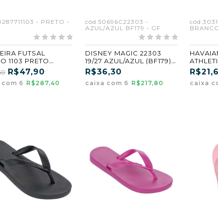
0287711103 - PRETO -
cód:50696C22303 -
cód:3031
AZUL/AZUL BF179 - GF
BRANCO
EIRA FUTSAL
DISNEY MAGIC 22303
HAVAIA
O 1103 PRETO
19/27 AZUL/AZUL (BF179)
ATHLETI
ADO KIT COM 6
(GF) (CX6)
BRANCO
R$47,90
R$36,30
R$21,
60
a com 6
R$287,40
caixa com 6
R$217,80
caixa c