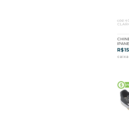
cód:4
CLARO
CHIN
IPANE
AZUL
R$15
(GAS2
caix