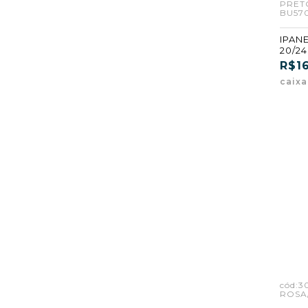
PRET
BU570
IPAN
20/24
PRET
R$16
(BU57
caix
cód:3
ROSA/