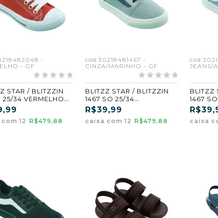
0218482048 -
cód:30218481467 -
cód:302
ELHO - GF
CINZA/MARINHO - GF
JEANS/A
Z STAR / BLITZZIN
BLITZZ STAR / BLITZZIN
BLITZZ 
 1 25/34 VERMELHO
1467 SO 25/34
1467 SO
CINZA/MARINHO (GF)
JEANS/
9,99
R$39,99
R$39,
a com 12
R$479,88
caixa com 12
R$479,88
caixa c