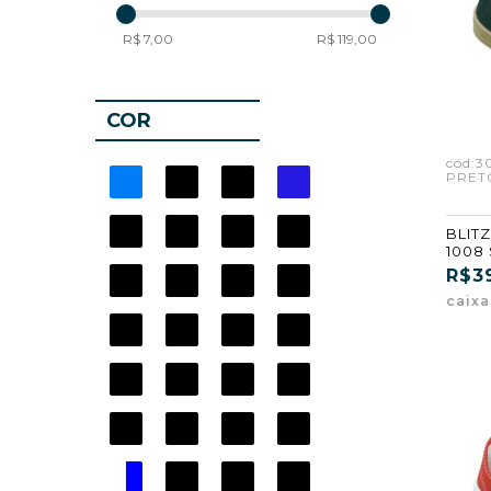
R$ 7,00
R$ 119,00
COR
cód:3
PRET
BLITZ
1008 
PRET
R$3
caix