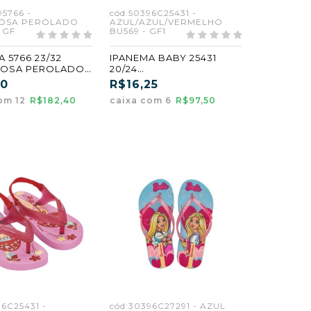
95766 -
cód:50396C25431 -
OSA PEROLADO
AZUL/AZUL/VERMELHO
 GF
BU569 - GF1
 5766 23/32
IPANEMA BABY 25431
ROSA PEROLADO
20/24
 (GF)
AZUL/AZUL/VERMELHO
20
R$16,25
(BU566) (GF1) (CX6)
om 12
R$182,40
caixa com 6
R$97,50
96C25431 -
cód:30396C27291 - AZUL