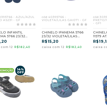
0395766 - AZUL/AZUL
cód:40395766 -
cód:303
 AS231 - GF
VIOLETA/LILAS GAI071 - GF
PRETO/
- GF1
ELO INFANTIL
CHINELO IPANEMA 5766
CHINEL
MA 5766 23/32
23/32 VIOLETA/LILAS
11579 A
/AZUL CLARO
(GAI071) (GF)
PARES 3
,20
R$15,20
R$19,1
31) (GF)
a com 12
R$182,40
caixa com 12
R$182,40
caixa c
14%
OFF