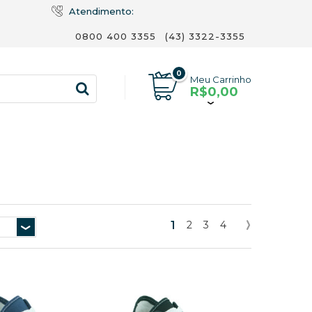
Atendimento:
0800 400 3355
(43) 3322-3355
0
Meu Carrinho
R$0,00
1
2
3
4