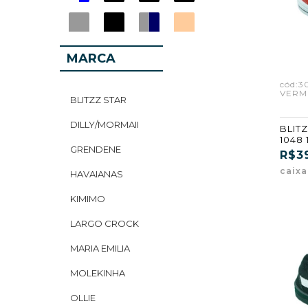
MARCA
cód:3
VERM
BLITZZ STAR
DILLY/MORMAII
BLITZ
1048
GRENDENE
(GF)
R$3
caix
HAVAIANAS
KIMIMO
LARGO CROCK
MARIA EMILIA
MOLEKINHA
OLLIE