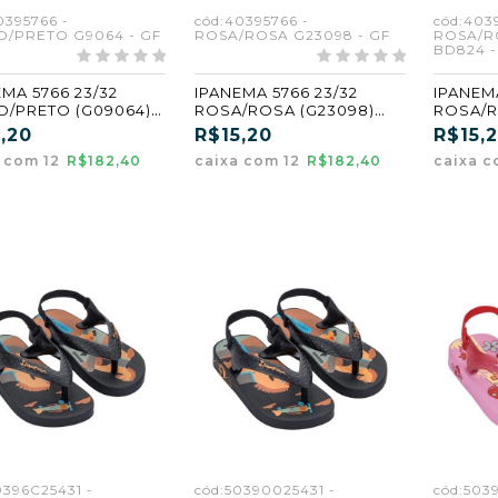
0395766 -
cód:40395766 -
cód:403
O/PRETO G9064 - GF
ROSA/ROSA G23098 - GF
ROSA/R
BD824 -
MA 5766 23/32
IPANEMA 5766 23/32
IPANEMA
O/PRETO (G09064)
ROSA/ROSA (G23098)
ROSA/
(GF)
(BD824)
,20
R$15,20
R$15,
a com 12
R$182,40
caixa com 12
R$182,40
caixa c
0396C25431 -
cód:50390025431 -
cód:503