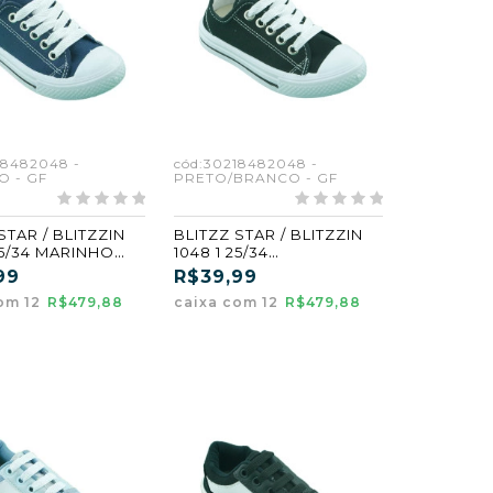
18482048 -
cód:30218482048 -
O - GF
PRETO/BRANCO - GF
STAR / BLITZZIN
BLITZZ STAR / BLITZZIN
25/34 MARINHO
1048 1 25/34
PRETO/BRANCO (GF)
99
R$39,99
om 12
R$479,88
caixa com 12
R$479,88