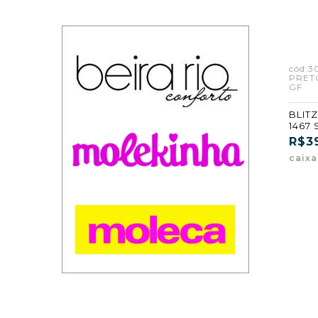
ORTOBESSA
PE COM PE / VITZ
REP-PLAY
cód:3
PRET
GF
RUBRO
BLITZ
YVATE
1467 
PRET
R$3
(GF)
caix