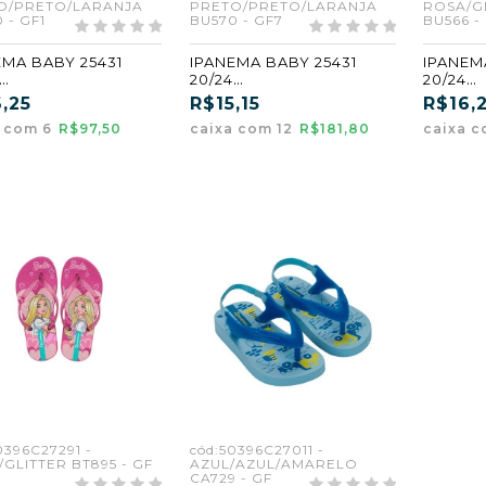
O/PRETO/LARANJA
PRETO/PRETO/LARANJA
ROSA/G
 - GF1
BU570 - GF7
BU566 -
EMA BABY 25431
IPANEMA BABY 25431
IPANEM
20/24
20/24
O/PRETO/LARANJA
PRETO/PRETO/LARANJA
ROSA/G
,25
R$15,15
R$16,
0) (GF1) (CX6)
(BU570) (GF7)
O (BU56
a com 6
R$97,50
caixa com 12
R$181,80
caixa 
0396C27291 -
cód:50396C27011 -
GLITTER BT895 - GF
AZUL/AZUL/AMARELO
CA729 - GF