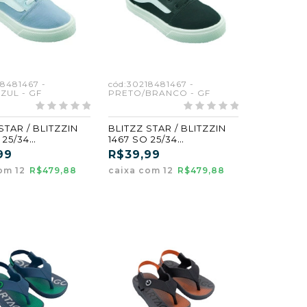
18481467 -
cód:30218481467 -
ZUL - GF
PRETO/BRANCO - GF
STAR / BLITZZIN
BLITZZ STAR / BLITZZIN
 25/34
1467 SO 25/34
AZUL (GF)
PRETO/BRANCO (GF)
99
R$39,99
om 12
R$479,88
caixa com 12
R$479,88