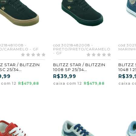
0218481008 -
cód:30218482008 -
cód:302
O/CARAMELO - GF
PRETO/PRETO/CARAMELO
MARINH
- GF
Z STAR / BLITZZIN
BLITZZ STAR / BLITZZIN
BLITZZ 
SC 25/34
1008 SP 25/34
1048 1 
O/CARAMELO (GF)
PRETO/PRETO/CARAMEL
(GF)
9,99
R$39,99
R$39,
O (GF)
a com 12
R$479,88
caixa com 12
R$479,88
caixa c