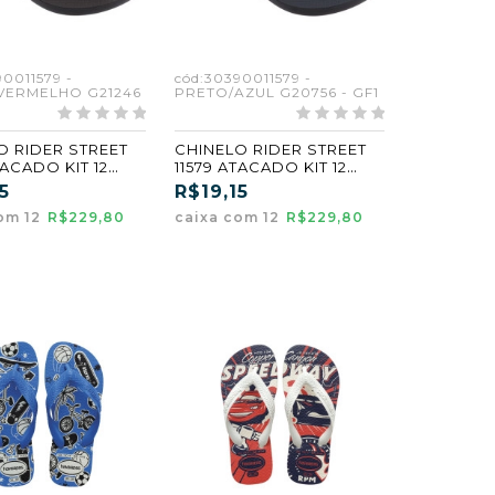
90011579 -
cód:30390011579 -
VERMELHO G21246
PRETO/AZUL G20756 - GF1
O RIDER STREET
CHINELO RIDER STREET
TACADO KIT 12
11579 ATACADO KIT 12
1/36
PARES 31/36
5
R$19,15
om 12
R$229,80
caixa com 12
R$229,80