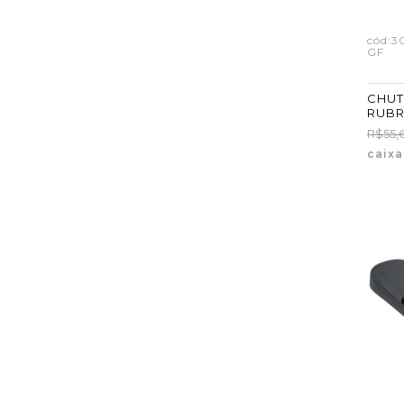
cód:3
GF
CHUT
RUBR
ATAC
R$55,
27/32
caix