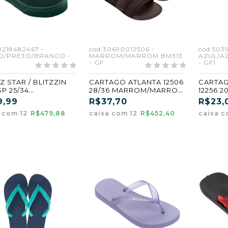
0218482467 -
cód:30690012506 -
cód:503
O/PRETO/BRANCO -
MARROM/MARROM BM313
AZUL/A
- GF
- GF1
Z STAR / BLITZZIN
CARTAGO ATLANTA 12506
CARTAG
SP 25/34
28/36 MARROM/MARROM
12256 2
O/PRETO/BRANCO
(BM313) (GF)
AZUL/A
9,99
R$37,70
R$23,
(BQ822)
a com 12
R$479,88
caixa com 12
R$452,40
caixa 