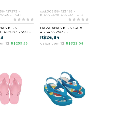
564127273 -
cód:3031564123463 -
/AZUL - GF1
BRANCO/BRANCO - GF2
NAS KIDS
HAVAIANAS KIDS CARS
C 4127273 25/32
4123463 25/32
/AZUL (GF1)
BRANCO/BRANCO (GF2)
63
R$26,84
om 12
R$259,56
caixa com 12
R$322,08