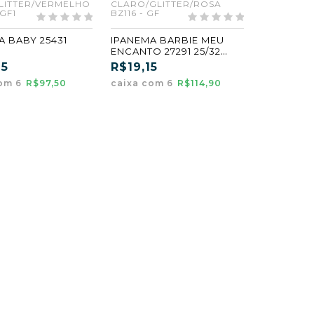
LITTER/VERMELHO
CLARO/GLITTER/ROSA
 GF1
BZ116 - GF
A BABY 25431
IPANEMA BARBIE MEU
ENCANTO 27291 25/32
LITTER/VERMELH
AZUL
25
R$19,15
6) (GF1) (CX6)
CLARO/GLITER/ROSA
com 6
R$97,50
caixa com 6
R$114,90
(BZ116) (GF) (CX6)