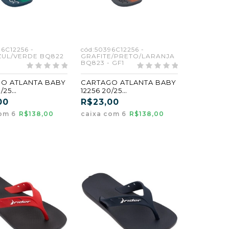
96C12256 -
cód:50396C12256 -
ZUL/VERDE BQ822
GRAFITE/PRETO/LARANJA
BQ823 - GF1
O ATLANTA BABY
CARTAGO ATLANTA BABY
0/25
12256 20/25
ZUL/VERDE
GRAFITE/PRETO/LARANJA
00
R$23,00
 (GF1) (CX6)
(BQ823) (GF1) (CX6)
com 6
R$138,00
caixa com 6
R$138,00