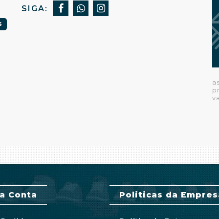
SIGA:
S
a
p
v
a Conta
Politicas da Empres