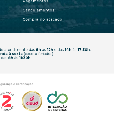
Pagamentos
Cancelamentos
Compra no atacado
 de atendimento das
8h
às
12h
e das
14h
às
17:30h
,
nda à sexta
(exceto feriados)
 das
8h
às
11:30h
.
gurança e Certificação