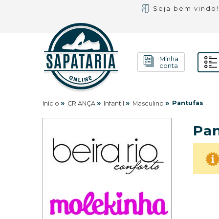
Seja bem vindo
Minha
conta
»
»
»
»
Pantufas
Início
CRIANÇA
Infantil
Masculino
Pan