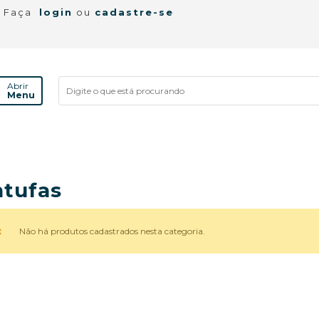
! Faça
login
ou
cadastre-se
Abrir
Menu
tufas
Não há produtos cadastrados nesta categoria.