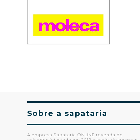
Sobre a sapataria
A empresa Sapataria ONLINE revenda de
calçados foi criada em 2018 através de pessoas