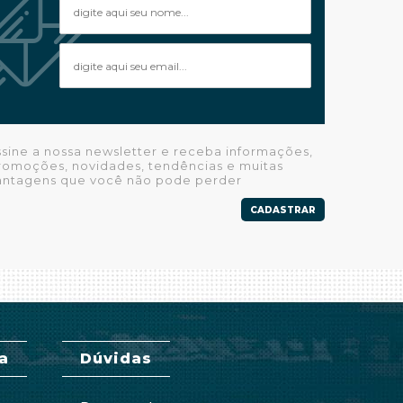
ssine a nossa newsletter e receba informações,
romoções, novidades, tendências e muitas
antagens que você não pode perder
CADASTRAR
a
Dúvidas