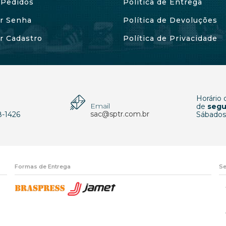
Pedidos
Política de Entrega
ar Senha
Política de Devoluções
ar Cadastro
Política de Privacidade
Horário
Email
p
de
segu
sac@sptr.com.br
8-1426
Sábados
Formas de Entrega
Se