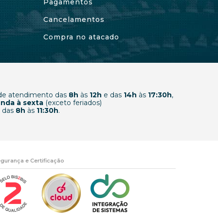
Pagamentos
Cancelamentos
Compra no atacado
 de atendimento das
8h
às
12h
e das
14h
às
17:30h
,
nda à sexta
(exceto feriados)
 das
8h
às
11:30h
.
gurança e Certificação