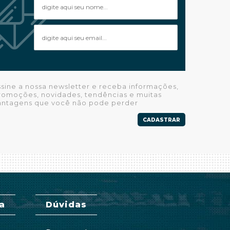
ssine a nossa newsletter e receba informações,
romoções, novidades, tendências e muitas
antagens que você não pode perder
CADASTRAR
a
Dúvidas