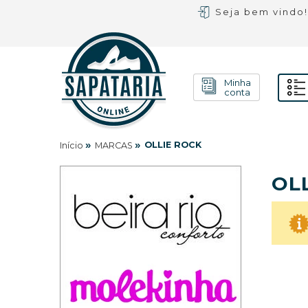
Seja bem vindo
Minha
conta
»
»
OLLIE ROCK
Início
MARCAS
OL