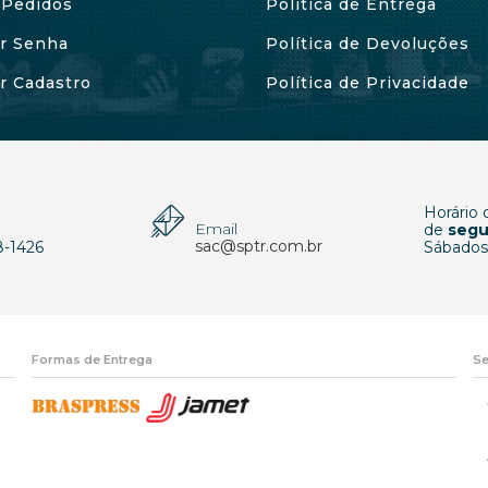
Pedidos
Política de Entrega
ar Senha
Política de Devoluções
ar Cadastro
Política de Privacidade
Horário
Email
p
de
segu
sac@sptr.com.br
8-1426
Sábados
Formas de Entrega
Se