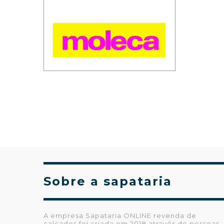
Sobre a sapataria
A empresa Sapataria ONLINE revenda de
calçados foi criada em 2018 através de pessoas