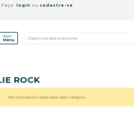
! Faça
login
ou
cadastre-se
Abrir
Menu
LIE ROCK
Não há produtos cadastrados nesta categoria.