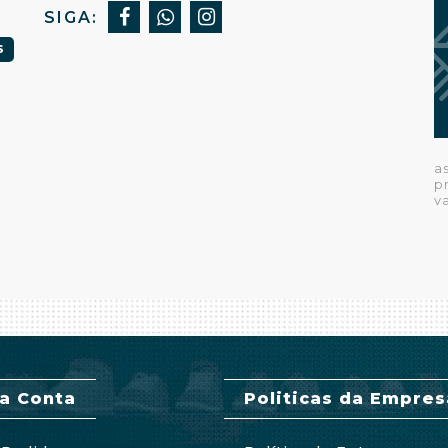
SIGA:
S
a
p
v
a Conta
Politicas da Empres