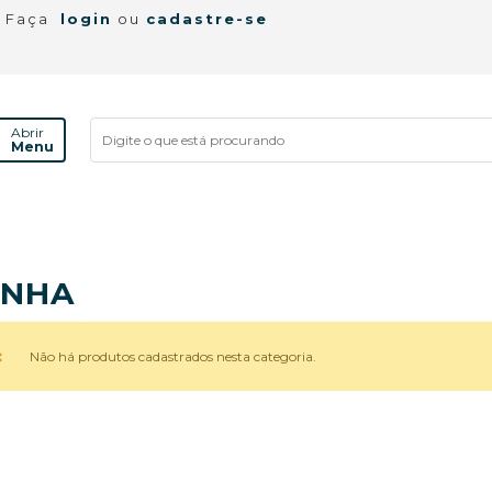
! Faça
login
ou
cadastre-se
Abrir
Menu
INHA
Não há produtos cadastrados nesta categoria.