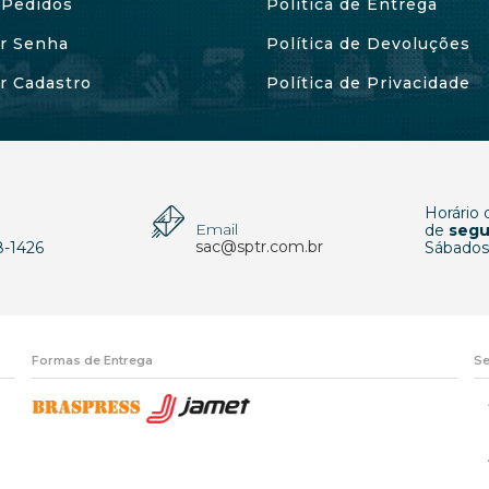
Pedidos
Política de Entrega
ar Senha
Política de Devoluções
ar Cadastro
Política de Privacidade
Horário
Email
p
de
segu
sac@sptr.com.br
8-1426
Sábados
Formas de Entrega
Se