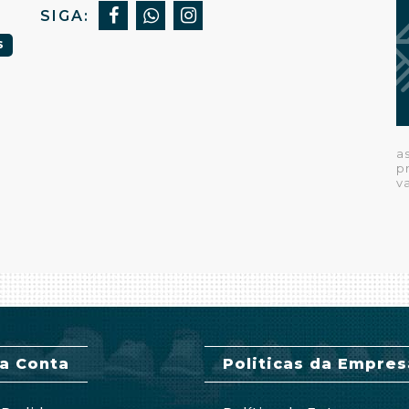
SIGA:
S
a
p
v
a Conta
Politicas da Empres