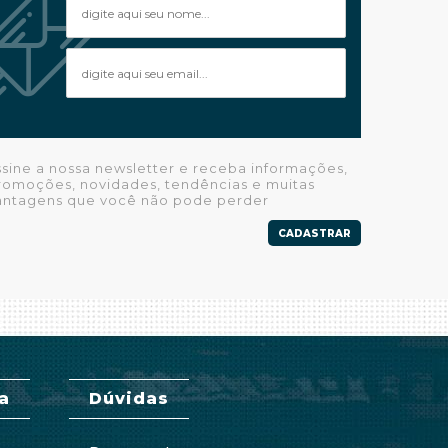
ssine a nossa newsletter e receba informações,
romoções, novidades, tendências e muitas
antagens que você não pode perder
CADASTRAR
a
Dúvidas