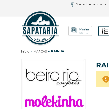
Seja bem vindo
Minha
conta
»
»
RAINHA
Início
MARCAS
RA