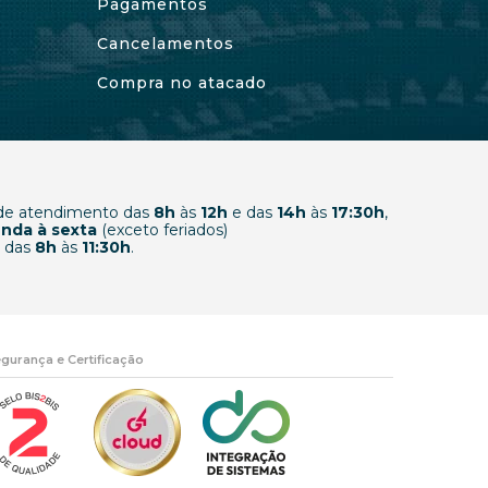
Pagamentos
Cancelamentos
Compra no atacado
 de atendimento das
8h
às
12h
e das
14h
às
17:30h
,
nda à sexta
(exceto feriados)
 das
8h
às
11:30h
.
gurança e Certificação