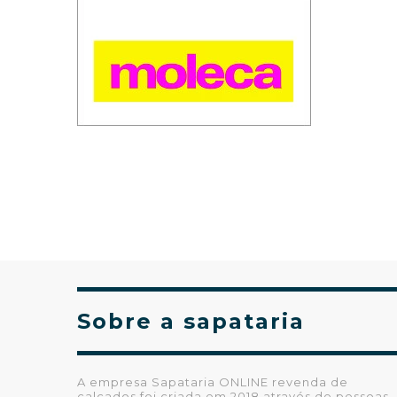
Sobre a sapataria
A empresa Sapataria ONLINE revenda de
calçados foi criada em 2018 através de pessoas