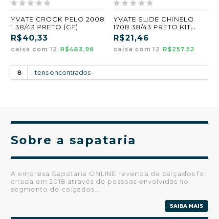
YVATE CROCK PELO 2008
YVATE SLIDE CHINELO
1 38/43 PRETO (GF)
1708 38/43 PRETO KIT
COM 12 PARES (GF)
R$40,33
R$21,46
caixa com 12
R$483,96
caixa com 12
R$257,52
8
Itens encontrados
Sobre a sapataria
A empresa Sapataria ONLINE revenda de calçados foi
criada em 2018 através de pessoas envolvidas no
segmento de calçados...
SAIBA MAIS