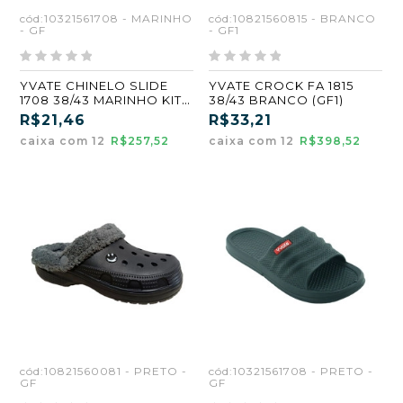
cód:10321561708 - MARINHO
cód:10821560815 - BRANCO
- GF
- GF1
YVATE CHINELO SLIDE
YVATE CROCK FA 1815
1708 38/43 MARINHO KIT
38/43 BRANCO (GF1)
12 PARES
R$21,46
R$33,21
caixa com 12
R$257,52
caixa com 12
R$398,52
cód:10821560081 - PRETO -
cód:10321561708 - PRETO -
GF
GF