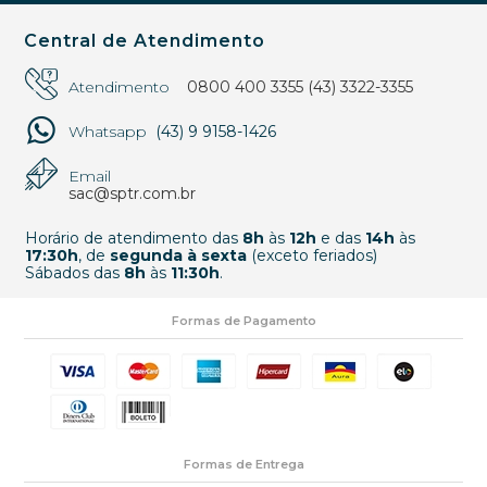
Central de Atendimento
Atendimento
0800 400 3355
(43) 3322-3355
Whatsapp
(43) 9 9158-1426
Email
sac@sptr.com.br
Horário de atendimento das
8h
às
12h
e das
14h
às
17:30h
, de
segunda à sexta
(exceto feriados)
Sábados das
8h
às
11:30h
.
Formas de Pagamento
Formas de Entrega