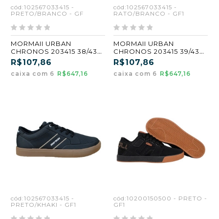
cód:102567033415 -
cód:102567033415 -
PRETO/BRANCO - GF
RATO/BRANCO - GF1
MORMAII URBAN
MORMAII URBAN
CHRONOS 203415 38/43
CHRONOS 203415 39/43
PRETO/BRANCO (GF)
RATO/BRANCO (GF1)
R$107,86
R$107,86
(CX6)
(CX6)
caixa com 6
R$647,16
caixa com 6
R$647,16
cód:102567033415 -
cód:10200150500 - PRETO -
PRETO/KHAKI - GF1
GF1