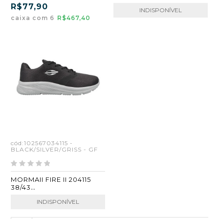
PRETO/MARROM
R$77,90
INDISPONÍVEL
ATACADO KIT 6 PARES
caixa com 6
R$467,40
cód:102567034115 -
BLACK/SILVER/GRISS - GF
MORMAII FIRE II 204115
38/43
BLACK/SILVER/GRISS (GF)
INDISPONÍVEL
(CX6)