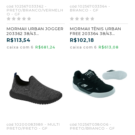
cód:102567033362 -
cód:102567033364 -
PRETO/BRANCO/VERMELH
BRANCO - GF
O - GF
MORMAII URBAN JOGGER
MORMAII TÊNIS URBAN
203362 38/43
FREE 203364 38/43
PRETO/BRANCO
BRANCO ATACADO KIT 6
R$113,54
R$102,18
ATACADO KIT 6 PARES
PARES
caixa com 6
R$681,24
caixa com 6
R$613,08
cód:10200083989 - MULTI
cód:102567038006 -
PRETO/PRETO - GF
PRETO/BRANCO - GF