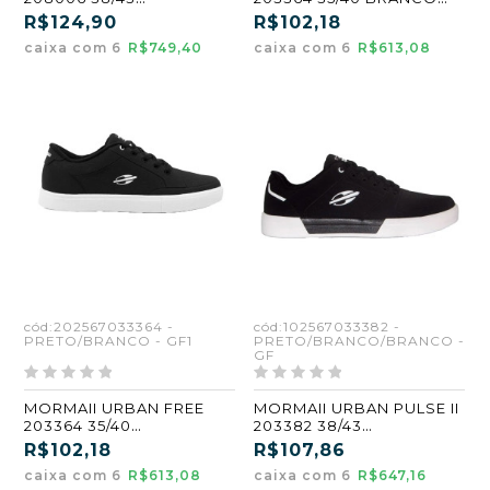
GREY/BRANCO 6 PARES
(GF) (CX6)
R$124,90
R$102,18
caixa com 6
R$749,40
caixa com 6
R$613,08
cód:202567033364 -
cód:102567033382 -
PRETO/BRANCO - GF1
PRETO/BRANCO/BRANCO -
GF
MORMAII URBAN FREE
MORMAII URBAN PULSE II
203364 35/40
203382 38/43
PRETO/BRANCO (GF)
PRETO/BRANCO/BRANCO
R$102,18
R$107,86
(CX6)
(GF) (CX6)
caixa com 6
R$613,08
caixa com 6
R$647,16