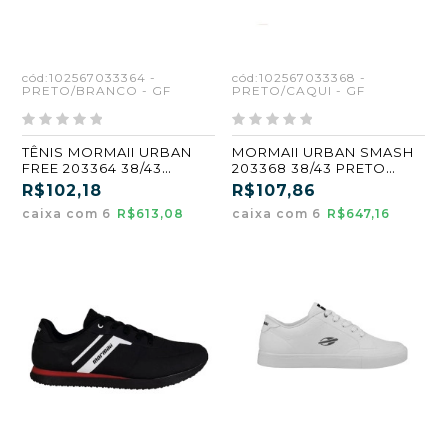
cód:102567033364 -
cód:102567033368 -
PRETO/BRANCO - GF
PRETO/CAQUI - GF
TÊNIS MORMAII URBAN
MORMAII URBAN SMASH
FREE 203364 38/43
203368 38/43 PRETO
PRETO ATACADO KIT
ATACADO KIT 6 PARES
R$102,18
R$107,86
COM 6 PARES
caixa com 6
R$613,08
caixa com 6
R$647,16