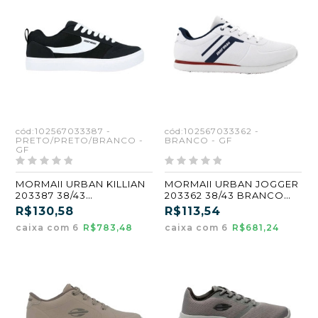
cód:102567033387 -
cód:102567033362 -
PRETO/PRETO/BRANCO -
BRANCO - GF
GF
MORMAII URBAN KILLIAN
MORMAII URBAN JOGGER
203387 38/43
203362 38/43 BRANCO
PRETO/PRETO/BRANCO
(GF) (CX6)
R$130,58
R$113,54
(GF) (CX6)
caixa com 6
R$783,48
caixa com 6
R$681,24