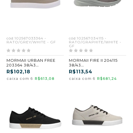
cód:102567033364 -
cód:102567034115 -
RATO/GREY/WHITE - GF
RATO/GRAPHITE/WHITE -
GF
MORMAII URBAN FREE
MORMAII FIRE II 204115
203364 38/43
38/43
RATO/GREY/WHITE (GF)
RATO/GRAPHITE/WHITE
R$102,18
R$113,54
(CX6)
(GF) (CX6)
caixa com 6
R$613,08
caixa com 6
R$681,24