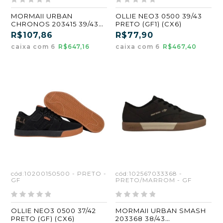
MORMAII URBAN
OLLIE NEO3 0500 39/43
CHRONOS 203415 39/43
PRETO (GF1) (CX6)
PRETO/KHAKI (GF1) (CX6)
R$107,86
R$77,90
caixa com 6
R$647,16
caixa com 6
R$467,40
cód:10200150500 - PRETO -
cód:102567033368 -
GF
PRETO/MARROM - GF
OLLIE NEO3 0500 37/42
MORMAII URBAN SMASH
PRETO (GF) (CX6)
203368 38/43