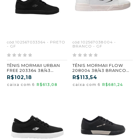
cód:102567033364 - PRETO
cód:102567038004 -
- GF
BRANCO - GF
TÊNIS MORMAII URBAN
TÊNIS MORMAII FLOW
FREE 203364 38/43
208004 38/43 BRANCO
PRETO (GF) (CX6)
(GF) (KIT COM 6 PARES
R$102,18
R$113,54
caixa com 6
R$613,08
caixa com 6
R$681,24