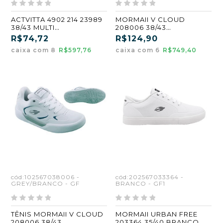
ACTVITTA 4902 214 23989
MORMAII V CLOUD
38/43 MULTI
208006 38/43
PRETO/PRETO (CX8) (GF)
PRETO/BRANCO (GF)
R$74,72
R$124,90
(CX6)
caixa com 8
R$597,76
caixa com 6
R$749,40
cód:102567038006 -
cód:202567033364 -
GREY/BRANCO - GF
BRANCO - GF1
TÊNIS MORMAII V CLOUD
MORMAII URBAN FREE
208006 38/43
203364 35/40 BRANCO