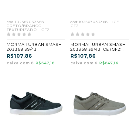
cód:102567033368 -
cód:102567033368 - ICE -
PRETO/BRANCO
GF2
TEXTURIZADO - GF2
MORMAII URBAN SMASH
MORMAII URBAN SMASH
203368 39/43
203368 39/43 ICE (GF2)
PRETO/BRANCO
(CX6)
R$107,86
R$107,86
TEXTURIZADO (GF2) (CX6)
caixa com 6
R$647,16
caixa com 6
R$647,16