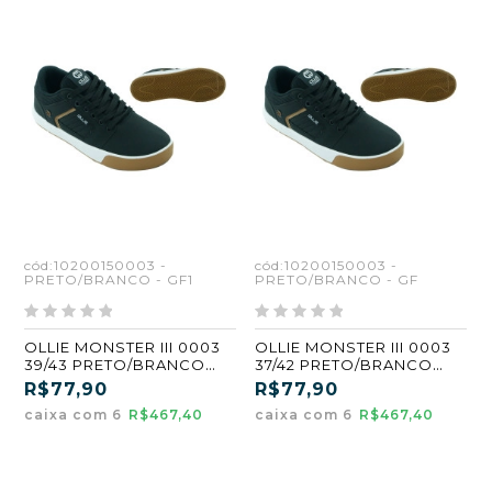
cód:10200150003 -
cód:10200150003 -
PRETO/BRANCO - GF1
PRETO/BRANCO - GF
OLLIE MONSTER III 0003
OLLIE MONSTER III 0003
39/43 PRETO/BRANCO
37/42 PRETO/BRANCO
(GF1) (CX6)
(GF) (CX6)
R$77,90
R$77,90
caixa com 6
R$467,40
caixa com 6
R$467,40