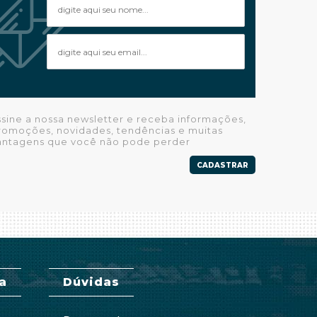
ssine a nossa newsletter e receba informações,
romoções, novidades, tendências e muitas
antagens que você não pode perder
CADASTRAR
a
Dúvidas