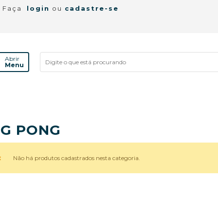
! Faça
login
ou
cadastre-se
Abrir
Menu
NG PONG
Não há produtos cadastrados nesta categoria.