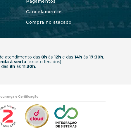
Pagamentos
Cancelamentos
Compra no atacado
 de atendimento das
8h
às
12h
e das
14h
às
17:30h
,
nda à sexta
(exceto feriados)
 das
8h
às
11:30h
.
gurança e Certificação