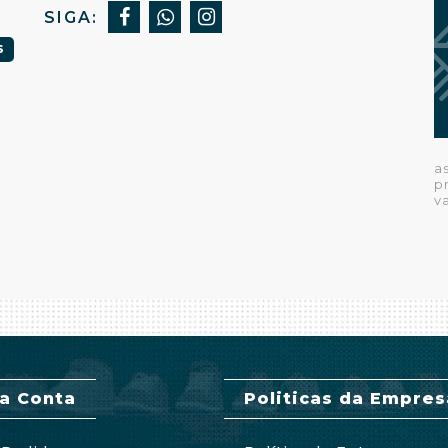
SIGA:
S
a
p
v
a Conta
Politicas da Empres