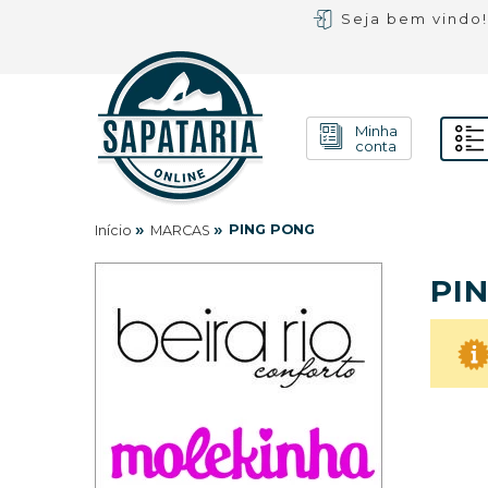
Seja bem vindo
Minha
conta
»
»
PING PONG
Início
MARCAS
PI