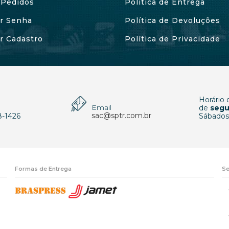
Pedidos
Política de Entrega
ar Senha
Política de Devoluções
ar Cadastro
Política de Privacidade
Horário
Email
p
de
segu
sac@sptr.com.br
8-1426
Sábados
Formas de Entrega
Se