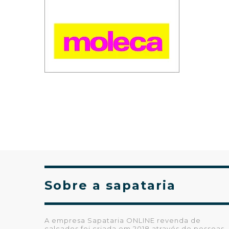
Sobre a sapataria
A empresa Sapataria ONLINE revenda de
calçados foi criada em 2018 através de pessoas