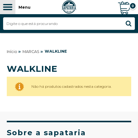
0
Menu
»
»
WALKLINE
Início
MARCAS
WALKLINE
Não há produtos cadastrados nesta categoria.
Sobre a sapataria