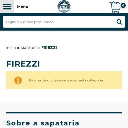
0
Menu
»
»
FIREZZI
Início
MARCAS
FIREZZI
Não há produtos cadastrados nesta categoria.
Sobre a sapataria