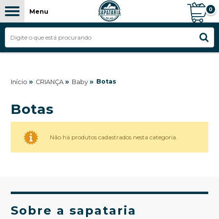
0
Menu
»
»
»
Botas
Início
CRIANÇA
Baby
Botas
Não há produtos cadastrados nesta categoria.
Sobre a sapataria