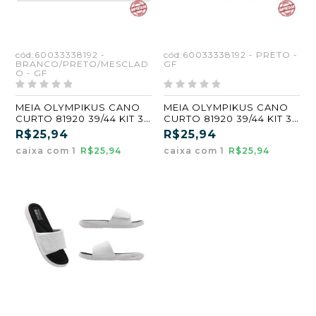
cód:60033338192 -
cód:60033338192 - PRETO -
BRANCO/PRETO/MESCLAD
GF
O - GF
MEIA OLYMPIKUS CANO
MEIA OLYMPIKUS CANO
CURTO 81920 39/44 KIT 3
CURTO 81920 39/44 KIT 3
PARES -
PARES - PRETO (GF)
R$25,94
R$25,94
BRANCO/PRETO/MESCLA
caixa com 1
R$25,94
caixa com 1
R$25,94
DO (GF)