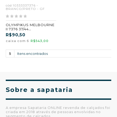
cód:10333337376 -
BRANCO/PRETO - GF
OLYMPIKUS MELBOURNE
II 7376 37/44
BRANCO/PRETO (GF)
R$90,50
(CX6)
caixa com 6
R$543,00
5
Itens encontrados
Sobre a sapataria
A empresa Sapataria ONLINE revenda de calçados foi
criada em 2018 através de pessoas envolvidas no
segmento de calçados...