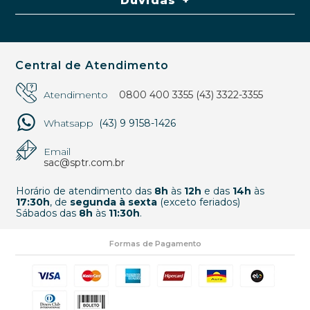
Dúvidas
Central de Atendimento
Atendimento
0800 400 3355
(43) 3322-3355
Whatsapp
(43) 9 9158-1426
Email
sac@sptr.com.br
Horário de atendimento das
8h
às
12h
e das
14h
às
17:30h
, de
segunda à sexta
(exceto feriados)
Sábados das
8h
às
11:30h
.
Formas de Pagamento