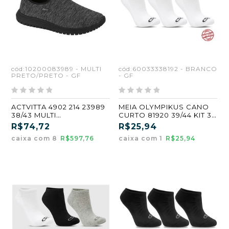
cód:10200083989 - MULTI
cód:60033338192 - BRANCO
PRETO/PRETO - GF
- GF
ACTVITTA 4902 214 23989
MEIA OLYMPIKUS CANO
38/43 MULTI
CURTO 81920 39/44 KIT 3
PRETO/PRETO (CX8) (GF)
PARES - BRANCO (GF)
R$74,72
R$25,94
caixa com 8
R$597,76
caixa com 1
R$25,94