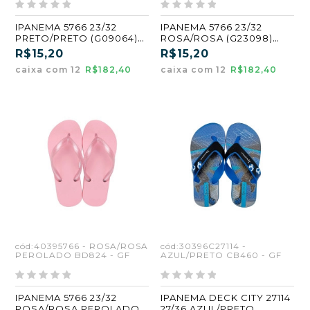
IPANEMA 5766 23/32
IPANEMA 5766 23/32
PRETO/PRETO (G09064)
ROSA/ROSA (G23098)
(GF)
(GF)
R$15,20
R$15,20
caixa com 12
R$182,40
caixa com 12
R$182,40
cód:40395766 - ROSA/ROSA
cód:30396C27114 -
PEROLADO BD824 - GF
AZUL/PRETO CB460 - GF
IPANEMA 5766 23/32
IPANEMA DECK CITY 27114
ROSA/ROSA PEROLADO
27/36 AZUL/PRETO