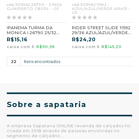
cód:30396C26790 - CINZA
cód:30396C11592 -
GUN/PRETO CB034 - GF
AZUL/AZUL/VERDE AR413 -
GF
IPANEMA TURMA DA
RIDER STREET SLIDE 11592
MONICA I 26790 25/32
29/36 AZUL/AZUL/VERDE
CINZA GUN/PRETO
(GAR413) (GF) (CX6)
R$15,16
R$24,20
(CB034) (GF) (CX6)
caixa com 6
R$90,96
caixa com 6
R$145,20
22
Itens encontrados
Sobre a sapataria
A empresa Sapataria ONLINE revenda de calçados foi
criada em 2018 através de pessoas envolvidas no
segmento de calçados...