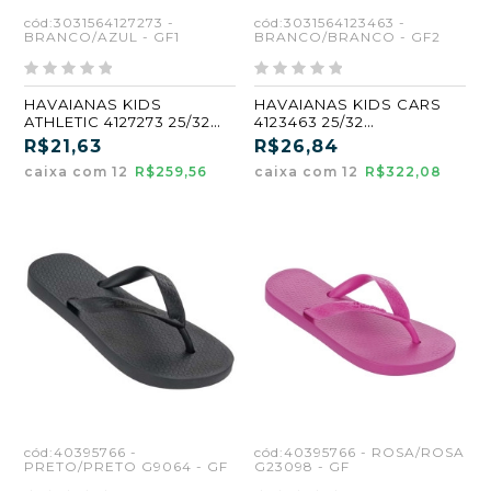
cód:3031564127273 -
cód:3031564123463 -
BRANCO/AZUL - GF1
BRANCO/BRANCO - GF2
HAVAIANAS KIDS
HAVAIANAS KIDS CARS
ATHLETIC 4127273 25/32
4123463 25/32
BRANCO/AZUL (GF1)
BRANCO/BRANCO (GF2)
R$21,63
R$26,84
caixa com 12
R$259,56
caixa com 12
R$322,08
cód:40395766 -
cód:40395766 - ROSA/ROSA
PRETO/PRETO G9064 - GF
G23098 - GF