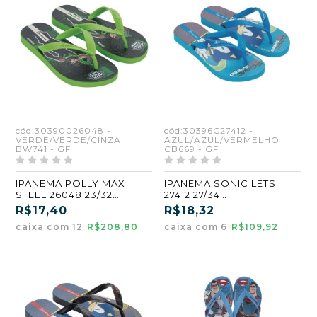
cód:30390026048 -
cód:30396C27412 -
VERDE/VERDE/CINZA
AZUL/AZUL/VERMELHO
BW741 - GF
CB669 - GF
IPANEMA POLLY MAX
IPANEMA SONIC LETS
STEEL 26048 23/32
27412 27/34
VERDE/VERDE/CINZA
AZUL/AZUL/VERMELHO
R$17,40
R$18,32
(BW741) (GF)
(CB669) (GF) (CX6)
caixa com 12
R$208,80
caixa com 6
R$109,92