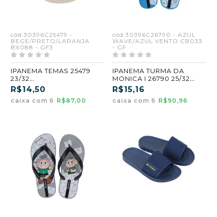
cód:30396C25479 -
cód:30396C26790 - AZUL
BEGE/PRETO/LARANJA
WAVE/AZUL VENTO CB033
BX088 - GF3
- GF
IPANEMA TEMAS 25479
IPANEMA TURMA DA
23/32
MONICA I 26790 25/32
BEGE/PRETO/LARANJA
AZUL WAVE/AZUL VENTO
R$14,50
R$15,16
(BX088) (GF3) (CX6)
(CB033) (GF) (CX6)
caixa com 6
R$87,00
caixa com 6
R$90,96