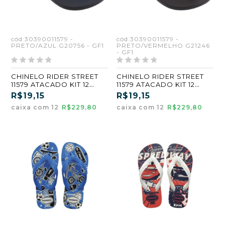
cód:30390011579 -
cód:30390011579 -
PRETO/AZUL G20756 - GF1
PRETO/VERMELHO G21246
- GF1
CHINELO RIDER STREET
CHINELO RIDER STREET
11579 ATACADO KIT 12
11579 ATACADO KIT 12
PARES 31/36
PARES 31/36
R$19,15
R$19,15
caixa com 12
R$229,80
caixa com 12
R$229,80