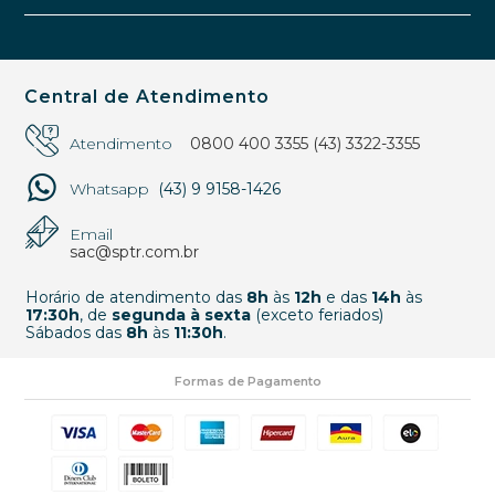
Central de Atendimento
Atendimento
0800 400 3355
(43) 3322-3355
Whatsapp
(43) 9 9158-1426
Email
sac@sptr.com.br
Horário de atendimento das
8h
às
12h
e das
14h
às
17:30h
, de
segunda à sexta
(exceto feriados)
Sábados das
8h
às
11:30h
.
Formas de Pagamento