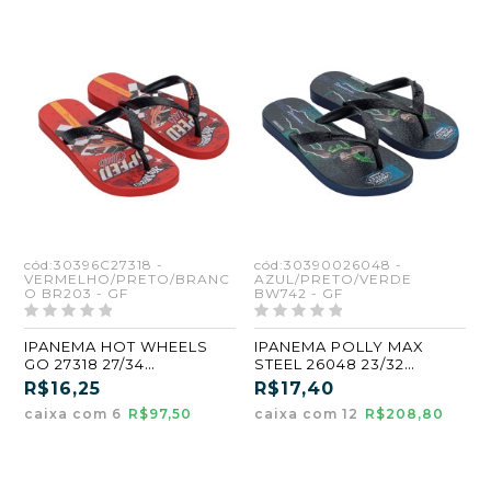
cód:30396C27318 -
cód:30390026048 -
VERMELHO/PRETO/BRANC
AZUL/PRETO/VERDE
O BR203 - GF
BW742 - GF
IPANEMA HOT WHEELS
IPANEMA POLLY MAX
GO 27318 27/34
STEEL 26048 23/32
VERMELHO/PRETO/BRAN
AZUL/PRETO/VERDE
R$16,25
R$17,40
CO (BR203) (GF) (CX6)
(BW742) (GF)
caixa com 6
R$97,50
caixa com 12
R$208,80