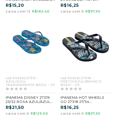
(BD824) (GF)
(CB460) (GF) (CX6)
R$15,20
R$16,25
caixa com 12
R$182,40
caixa com 6
R$97,50
cód:30396C27319 -
cód:30396C27318 -
AZUL/AZUL
PRETO/AZUL/BRANCO
TRANSPARENTE BR214 - GF
BS201 - GF
IPANEMA DISNEY 27319
IPANEMA HOT WHEELS
25/32 ROSA AZUL/AZUL
GO 27318 27/34
TRANSPARENTE (BR214)
PRETO/AZUL/BRANCO
R$21,50
R$16,25
(GF) (CX6)
(BS201) (GF) (CX6)
caixa com 6
R$129,00
caixa com 6
R$97,50