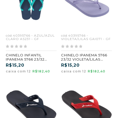
cód:40395766 - AZUL/AZUL
cód:40395766 -
CLARO AS231 - GF
VIOLETA/LILAS GAI071 - GF
CHINELO INFANTIL
CHINELO IPANEMA 5766
IPANEMA 5766 23/32
23/32 VIOLETA/LILAS
AZUL/AZUL CLARO
(GAI071) (GF)
R$15,20
R$15,20
(GAS231) (GF)
caixa com 12
R$182,40
caixa com 12
R$182,40