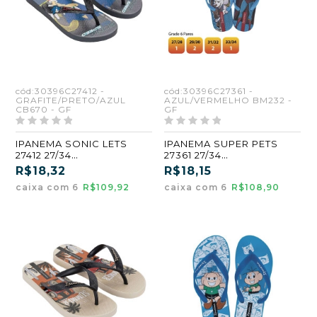
cód:30396C27412 -
cód:30396C27361 -
GRAFITE/PRETO/AZUL
AZUL/VERMELHO BM232 -
CB670 - GF
GF
IPANEMA SONIC LETS
IPANEMA SUPER PETS
27412 27/34
27361 27/34
GRAFITE/PRETO/AZUL
AZUL/VERMELHO (BM232)
R$18,32
R$18,15
(CB670) (GF) (CX6)
(GF) (CX6)
caixa com 6
R$109,92
caixa com 6
R$108,90