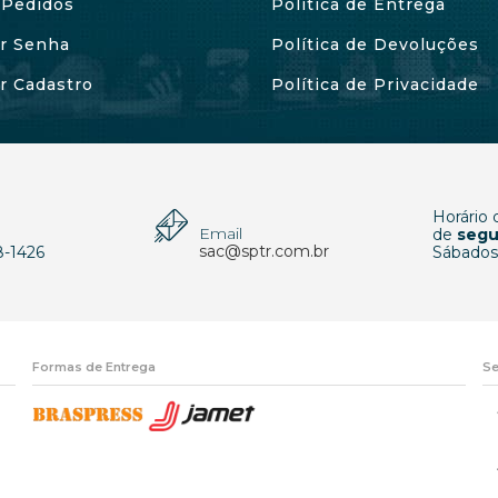
Pedidos
Política de Entrega
ar Senha
Política de Devoluções
ar Cadastro
Política de Privacidade
Horário
Email
p
de
segu
sac@sptr.com.br
8-1426
Sábados
Formas de Entrega
Se