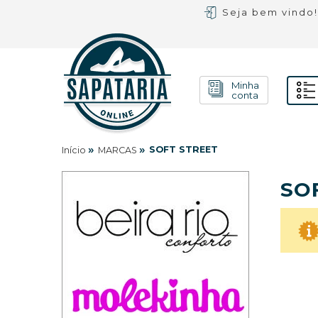
Seja bem vindo
Minha
conta
»
»
SOFT STREET
Início
MARCAS
SO