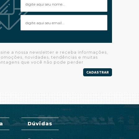
ssine a nossa newsletter e receba informações,
romoções, novidades, tendências e muitas
antagens que você não pode perder
CADASTRAR
a
Dúvidas