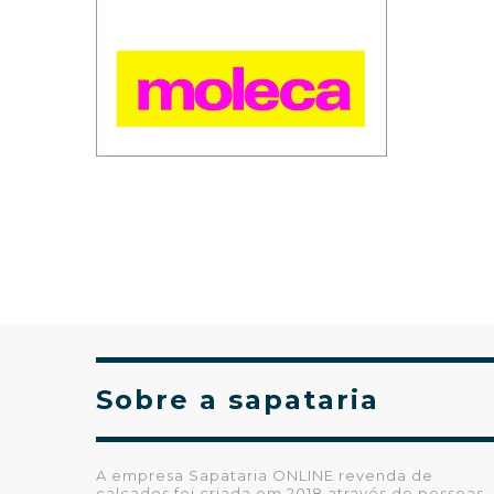
Sobre a sapataria
A empresa Sapataria ONLINE revenda de
calçados foi criada em 2018 através de pessoas