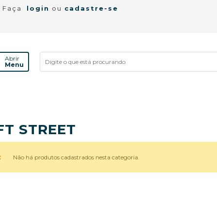
! Faça
login
ou
cadastre-se
Abrir
Menu
FT STREET
Não há produtos cadastrados nesta categoria.