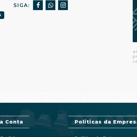
SIGA:
S
a
p
v
a Conta
Politicas da Empres