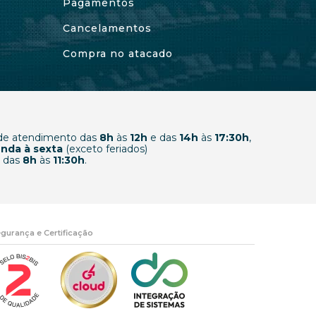
Pagamentos
Cancelamentos
Compra no atacado
 de atendimento das
8h
às
12h
e das
14h
às
17:30h
,
nda à sexta
(exceto feriados)
 das
8h
às
11:30h
.
gurança e Certificação