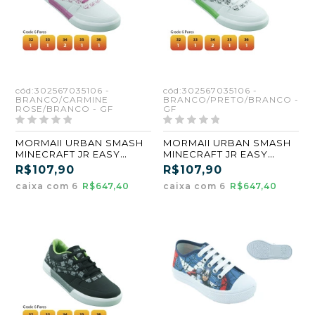
cód:302567035106 -
cód:302567035106 -
BRANCO/CARMINE
BRANCO/PRETO/BRANCO -
ROSE/BRANCO - GF
GF
MORMAII URBAN SMASH
MORMAII URBAN SMASH
MINECRAFT JR EASY
MINECRAFT JR EASY
205106 32/36
205106 32/36
R$107,90
R$107,90
BRANCO/CARMINE
BRANCO/PRETO/BRANCO
caixa com 6
R$647,40
caixa com 6
R$647,40
ROSE/BRANCO (GF) (CX6)
(GF) (CX6)