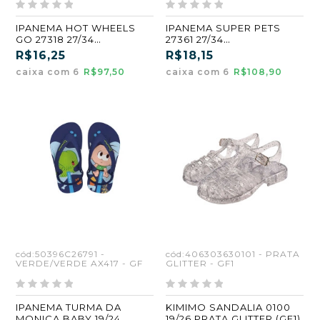
IPANEMA HOT WHEELS
IPANEMA SUPER PETS
GO 27318 27/34
27361 27/34
PRETO/AZUL/BRANCO
AZUL/VERMELHO (BM232)
R$16,25
R$18,15
(BS201) (GF) (CX6)
(GF) (CX6)
caixa com 6
R$97,50
caixa com 6
R$108,90
cód:50396C26791 -
cód:406303630101 - PRATA
VERDE/VERDE AX417 - GF
GLITTER - GF1
IPANEMA TURMA DA
KIMIMO SANDALIA 0100
MONICA BABY 19/24
19/26 PRATA GLITTER (GF1)