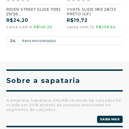
RIDER STREET SLIDE 11592
YVATE SLIDE 1812 28/33
29/36
PRETO (GF)
AZUL/BRANCO/VERMELH
R$24,20
R$19,72
O (AR414) (GF) (CX6)
caixa com 6
R$145,20
caixa com 12
R$236,64
24
Itens encontrados
Sobre a sapataria
A empresa Sapataria ONLINE revenda de calçados foi
criada em 2018 através de pessoas envolvidas no
segmento de calçados...
SAIBA MAIS