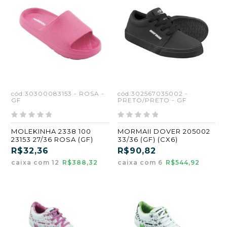
cód:30300083153 - ROSA -
cód:302567035002 -
GF
PRETO/PRETO - GF
MOLEKINHA 2338 100
MORMAII DOVER 205002
23153 27/36 ROSA (GF)
33/36 (GF) (CX6)
R$32,36
R$90,82
caixa com 12
R$388,32
caixa com 6
R$544,92