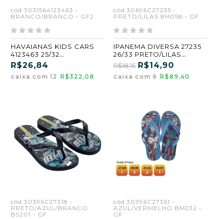
cód:3031564123463 -
cód:30696C27235 -
BRANCO/BRANCO - GF2
PRETO/LILAS BH058 - GF
HAVAIANAS KIDS CARS
IPANEMA DIVERSA 27235
4123463 25/32
26/33 PRETO/LILAS
BRANCO/BRANCO (GF2)
(BH058) (GF) (CX6)
R$26,84
R$14,90
R$18,15
caixa com 12
R$322,08
caixa com 6
R$89,40
cód:30396C27318 -
cód:30396C27361 -
PRETO/AZUL/BRANCO
AZUL/VERMELHO BM232 -
BS201 - GF
GF