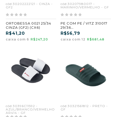
cód:30202222121 - CINZA -
cód:30207980017 -
GF2
MARINHO/VERMELHO - GF
ORTOBESSA 0021 25/34
PE COM PE / VITZ 310017
CINZA (GF2) (CX6)
29/36
MARINHO/VERMELHO
R$41,20
R$56,79
(GF)
caixa com 6
R$247,20
caixa com 12
R$681,48
cód:30396C11592 -
cód:30321561812 - PRETO -
AZUL/BRANCO/VERMELHO
GF
AR414 - GF