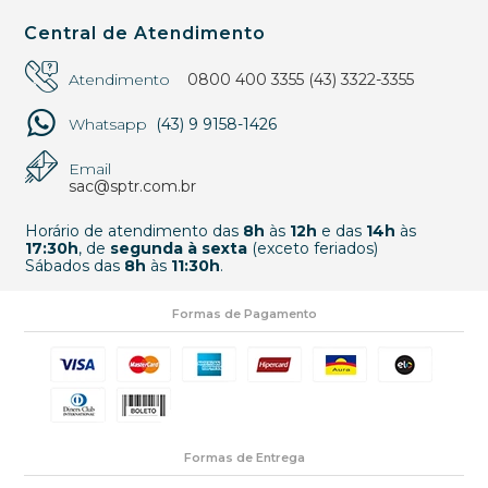
Central de Atendimento
Atendimento
0800 400 3355
(43) 3322-3355
Whatsapp
(43) 9 9158-1426
Email
sac@sptr.com.br
Horário de atendimento das
8h
às
12h
e das
14h
às
17:30h
, de
segunda à sexta
(exceto feriados)
Sábados das
8h
às
11:30h
.
Formas de Pagamento
Formas de Entrega