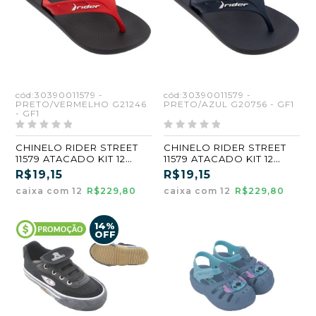
cód:30390011579 -
cód:30390011579 -
PRETO/VERMELHO G21246
PRETO/AZUL G20756 - GF1
- GF1
CHINELO RIDER STREET
CHINELO RIDER STREET
11579 ATACADO KIT 12
11579 ATACADO KIT 12
PARES 31/36
PARES 31/36
R$19,15
R$19,15
caixa com 12
R$229,80
caixa com 12
R$229,80
14%
OFF