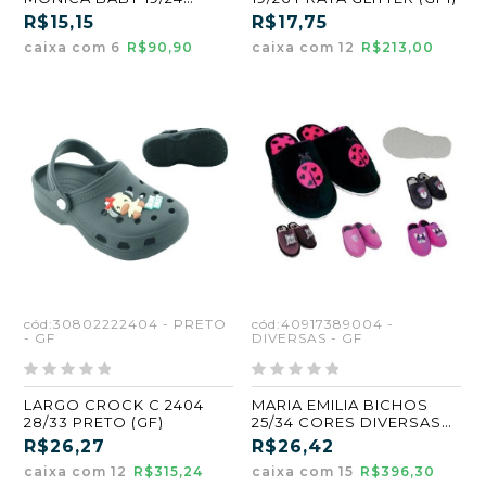
VERDE/VERDE KIT COM 6
R$15,15
R$17,75
PARES
caixa com 6
R$90,90
caixa com 12
R$213,00
cód:30802222404 - PRETO
cód:40917389004 -
- GF
DIVERSAS - GF
LARGO CROCK C 2404
MARIA EMILIA BICHOS
28/33 PRETO (GF)
25/34 CORES DIVERSAS
ATACADO KIT 15 PARES
R$26,27
R$26,42
caixa com 12
R$315,24
caixa com 15
R$396,30