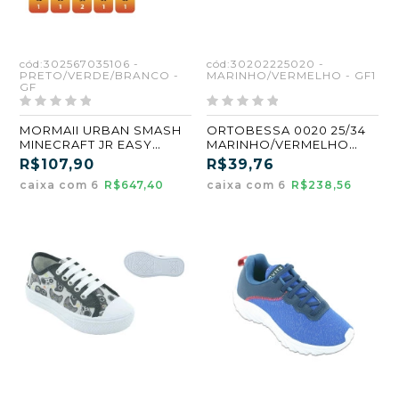
cód:302567035106 -
cód:30202225020 -
PRETO/VERDE/BRANCO -
MARINHO/VERMELHO - GF1
GF
MORMAII URBAN SMASH
ORTOBESSA 0020 25/34
MINECRAFT JR EASY
MARINHO/VERMELHO
205106 32/36
(GF1) (CX6)
R$107,90
R$39,76
PRETO/VERDE/BRANCO
caixa com 6
R$647,40
caixa com 6
R$238,56
(GF) (CX6)