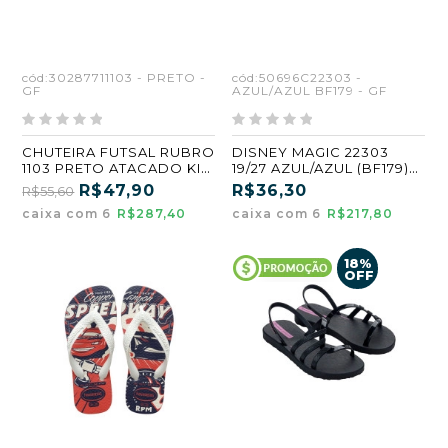
cód:30287711103 - PRETO -
cód:50696C22303 -
GF
AZUL/AZUL BF179 - GF
CHUTEIRA FUTSAL RUBRO
DISNEY MAGIC 22303
1103 PRETO ATACADO KIT
19/27 AZUL/AZUL (BF179)
COM 6 27/32
(GF) (CX6)
R$47,90
R$36,30
R$55,60
caixa com 6
R$287,40
caixa com 6
R$217,80
18%
OFF