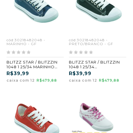
cód:30218482048 -
cód:30218482048 -
MARINHO - GF
PRETO/BRANCO - GF
BLITZZ STAR / BLITZZIN
BLITZZ STAR / BLITZZIN
1048 1 25/34 MARINHO
1048 1 25/34
(GF)
PRETO/BRANCO (GF)
R$39,99
R$39,99
caixa com 12
R$479,88
caixa com 12
R$479,88