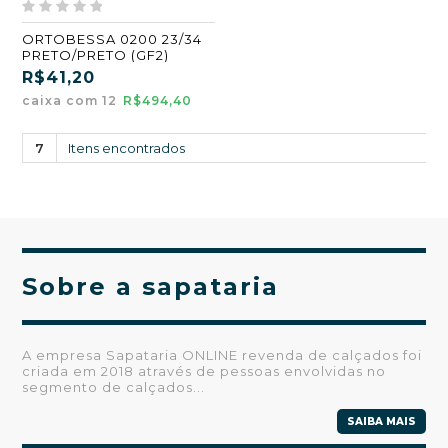
ORTOBESSA 0200 23/34
PRETO/PRETO (GF2)
R$41,20
caixa com 12
R$494,40
7
Itens encontrados
Sobre a sapataria
A empresa Sapataria ONLINE revenda de calçados foi
criada em 2018 através de pessoas envolvidas no
segmento de calçados...
SAIBA MAIS