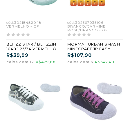
cód:30218482048 -
cód:302567035106 -
VERMELHO - GF
BRANCO/CARMINE
ROSE/BRANCO - GF
BLITZZ STAR / BLITZZIN
MORMAII URBAN SMASH
1048 1 25/34 VERMELHO
MINECRAFT JR EASY
(GF)
205106 32/36
R$39,99
R$107,90
BRANCO/CARMINE
caixa com 12
R$479,88
caixa com 6
R$647,40
ROSE/BRANCO (GF) (CX6)