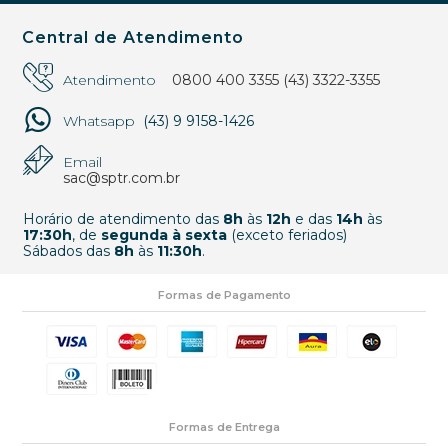
Central de Atendimento
Atendimento
0800 400 3355
(43) 3322-3355
Whatsapp
(43) 9 9158-1426
Email
sac@sptr.com.br
Horário de atendimento das
8h
às
12h
e das
14h
às
17:30h
, de
segunda à sexta
(exceto feriados)
Sábados das
8h
às
11:30h
.
Formas de Pagamento
Formas de Entrega