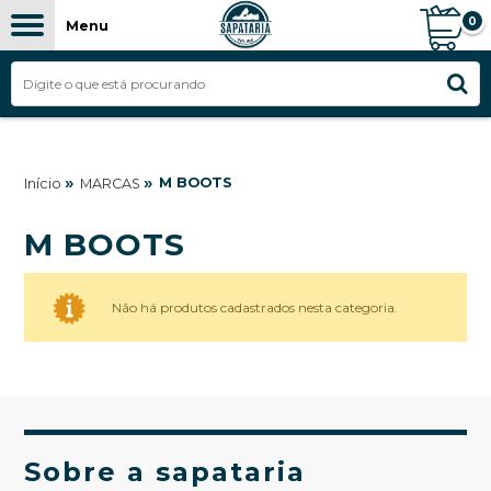
0
Menu
»
»
M BOOTS
Início
MARCAS
M BOOTS
Não há produtos cadastrados nesta categoria.
Sobre a sapataria