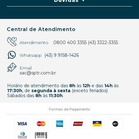
Dúvidas
Central de Atendimento
Atendimento
0800 400 3355
(43) 3322-3355
Whatsapp
(43) 9 9158-1426
Email
sac@sptr.com.br
Horário de atendimento das
8h
às
12h
e das
14h
às
17:30h
, de
segunda à sexta
(exceto feriados)
Sábados das
8h
às
11:30h
.
Formas de Pagamento