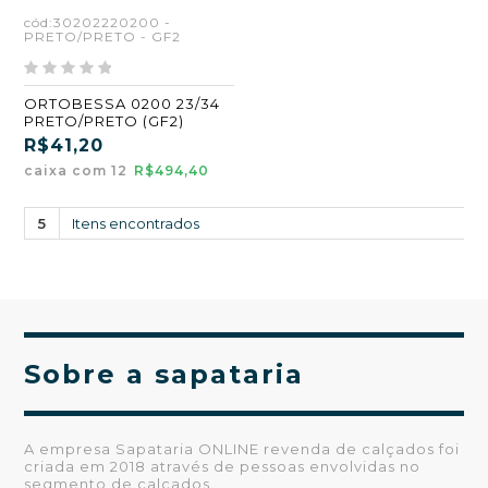
cód:30202220200 -
PRETO/PRETO - GF2
ORTOBESSA 0200 23/34
PRETO/PRETO (GF2)
R$41,20
caixa com 12
R$494,40
5
Itens encontrados
Sobre a sapataria
A empresa Sapataria ONLINE revenda de calçados foi
criada em 2018 através de pessoas envolvidas no
segmento de calçados...