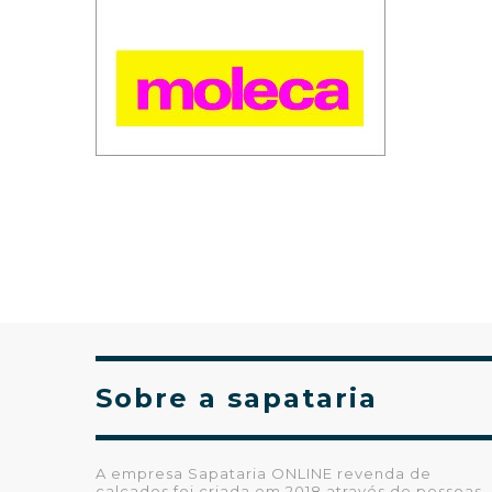
Sobre a sapataria
A empresa Sapataria ONLINE revenda de
calçados foi criada em 2018 através de pessoas