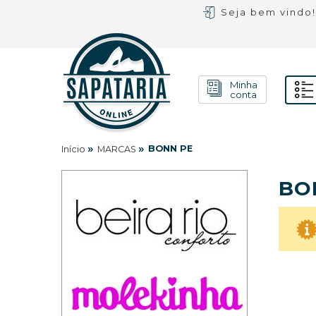
Seja bem vindo
Minha
conta
»
»
BONN PE
Início
MARCAS
BO