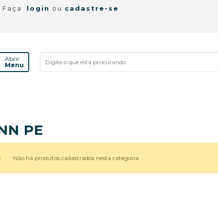
! Faça
login
ou
cadastre-se
Abrir
Menu
NN PE
Não há produtos cadastrados nesta categoria.