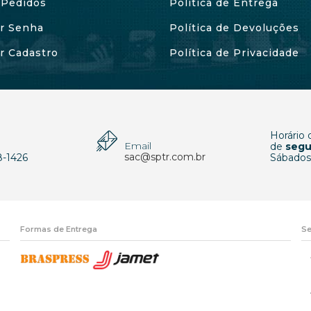
Pedidos
Política de Entrega
ar Senha
Política de Devoluções
ar Cadastro
Política de Privacidade
Horário
Email
p
de
segu
sac@sptr.com.br
8-1426
Sábados
Formas de Entrega
Se