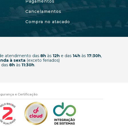
Pagamentos
Cancelamentos
Compra no atacado
 de atendimento das
8h
às
12h
e das
14h
às
17:30h
,
nda à sexta
(exceto feriados)
 das
8h
às
11:30h
.
gurança e Certificação