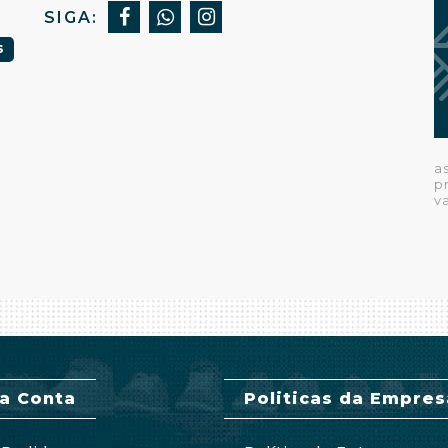
SIGA:
S
a
p
v
a Conta
Politicas da Empres