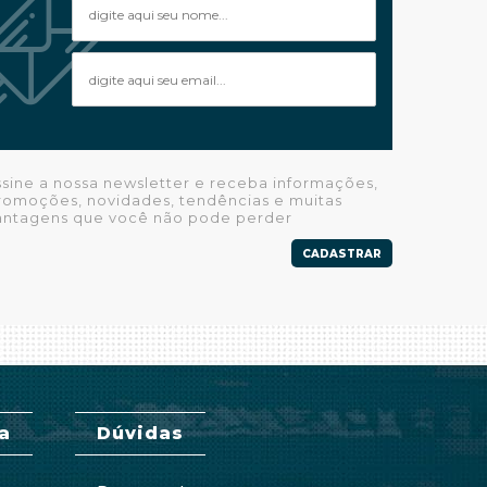
ssine a nossa newsletter e receba informações,
romoções, novidades, tendências e muitas
antagens que você não pode perder
CADASTRAR
a
Dúvidas