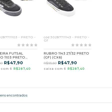
0287711103 - PRETO -
cód:30287711143 - PRETO -
GF
EIRA FUTSAL
RUBRO 1143 27/32 PRETO
O 1103 PRETO
(GF) (CX6)
ADO KIT COM 6
R$47,90
R$47,90
60
R$55,60
a com 6
R$287,40
caixa com 6
R$287,40
tens encontrados