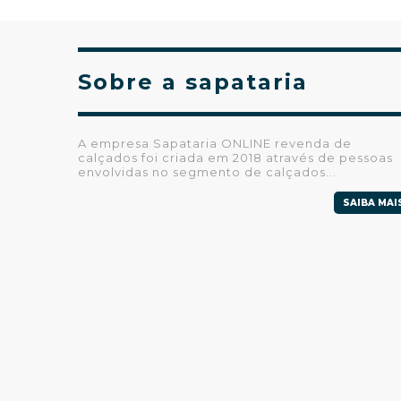
Sobre a sapataria
A empresa Sapataria ONLINE revenda de
calçados foi criada em 2018 através de pessoas
envolvidas no segmento de calçados...
SAIBA MAI