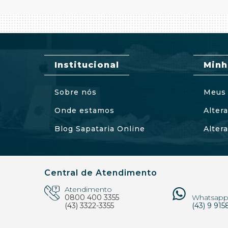
Institucional
Minh
Sobre nós
Meus 
Onde estamos
Alter
Blog Sapataria Online
Alter
Central de Atendimento
Atendimento
0800 400 3355
Whatsap
(43) 3322-3355
(43) 9 915