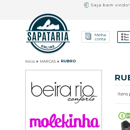
Seja bem vindo
Minha
conta
»
»
RUBRO
Início
MARCAS
RU
Itens 