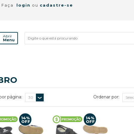
! Faça
login
ou
cadastre-se
Abrir
Menu
BRO
por página:
Ordenar por:
14%
14%
OFF
OFF