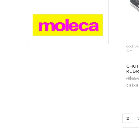
cód:3
GF
CHUT
RUBR
ATAC
R$55,
27/32
caix
2
I