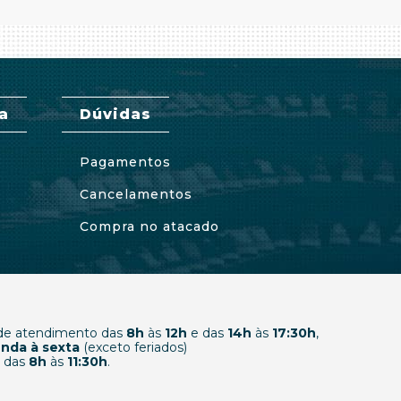
a
Dúvidas
Pagamentos
Cancelamentos
Compra no atacado
 de atendimento das
8h
às
12h
e das
14h
às
17:30h
,
nda à sexta
(exceto feriados)
 das
8h
às
11:30h
.