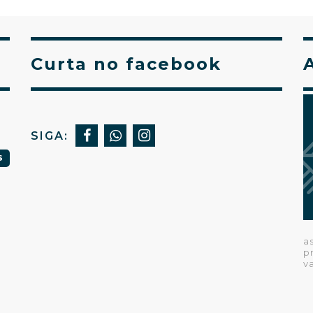
Curta no facebook
SIGA:
S
a
p
v