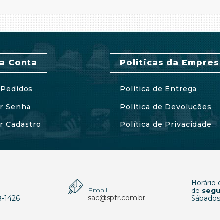
a Conta
Politicas da Empres
Pedidos
Política de Entrega
ar Senha
Política de Devoluções
ar Cadastro
Política de Privacidade
Horário
Email
p
de
segu
sac@sptr.com.br
8-1426
Sábados