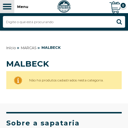
0
Menu
»
»
MALBECK
Início
MARCAS
MALBECK
Não há produtos cadastrados nesta categoria.
Sobre a sapataria