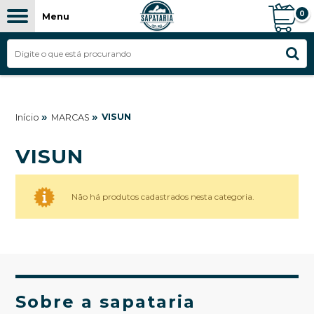
0
Menu
»
»
VISUN
Início
MARCAS
VISUN
Não há produtos cadastrados nesta categoria.
Sobre a sapataria