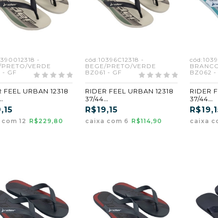
0390012318 -
cód:10396C12318 -
cód:103
/PRETO/VERDE
BEGE/PRETO/VERDE
BRANCO
 - GF
BZ061 - GF
BZ062 -
R FEEL URBAN 12318
RIDER FEEL URBAN 12318
RIDER 
37/44
37/44
/PRETO/VERDE
BEGE/PRETO/VERDE
BRANC
,15
R$19,15
R$19,1
1) (GF)
(BZ061) (GF) (CX6)
E (BZ06
a com 12
R$229,80
caixa com 6
R$114,90
caixa c