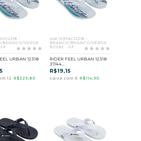
90012318 -
cód:10396C12318 -
/BRANCO/VERDE
BRANCO/BRANCO/VERDE
 GF
BZ062 - GF
FEEL URBAN 12318
RIDER FEEL URBAN 12318
37/44
O/BRANCO/VERD
BRANCO/BRANCO/VERD
5
R$19,15
2) (GF)
E (BZ062) (GF) (CX6)
om 12
R$229,80
caixa com 6
R$114,90