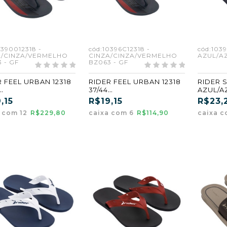
0390012318 -
cód:10396C12318 -
cód:1039
A/CINZA/VERMELHO
CINZA/CINZA/VERMELHO
AZUL/AZ
 - GF
BZ063 - GF
R FEEL URBAN 12318
RIDER FEEL URBAN 12318
RIDER S
37/44
AZUL/AZ
A/CINZA/VERMELHO
CINZA/CINZA/VERMELHO
,15
R$19,15
R$23,
3) (GF)
(BZ063) (GF) (CX6)
a com 12
R$229,80
caixa com 6
R$114,90
caixa c