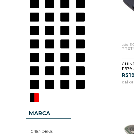
cód:3
PRETO
CHIN
11579
PARES
R$19
caix
MARCA
GRENDENE