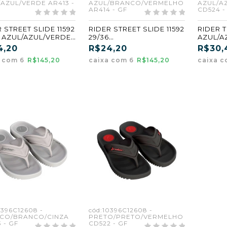
AZUL/VERDE AR413 -
AZUL/BRANCO/VERMELHO
AZUL/A
AR414 - GF
CD524 -
 STREET SLIDE 11592
RIDER STREET SLIDE 11592
RIDER T
6 AZUL/AZUL/VERDE
29/36
AZUL/A
13) (GF) (CX6)
AZUL/BRANCO/VERMELH
(CD524)
4,20
R$24,20
R$30,
O (AR414) (GF) (CX6)
a com 6
R$145,20
caixa com 6
R$145,20
caixa 
0396C12608 -
cód:10396C12608 -
CO/BRANCO/CINZA
PRETO/PRETO/VERMELHO
 - GF
CD522 - GF