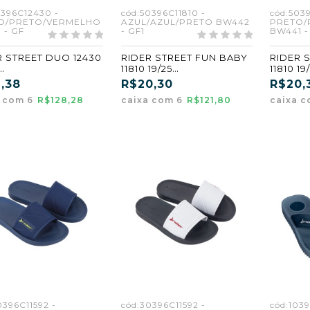
0396C12430 -
cód:50396C11810 -
cód:5039
O/PRETO/VERMELHO
AZUL/AZUL/PRETO BW442
PRETO/
 - GF
- GF1
BW441 -
R STREET DUO 12430
RIDER STREET FUN BABY
RIDER 
11810 19/25
11810 19
O/PRETO/VERMELH
AZUL/AZUL/PRETO
PRETO/
,38
R$20,30
R$20,
597) (GF) (CX6)
(BW442) (GF1)
O (BW44
a com 6
R$128,28
caixa com 6
R$121,80
caixa 
0396C11592 -
cód:30396C11592 -
cód:103