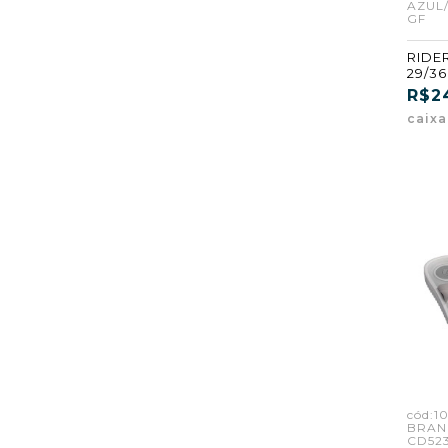
AZUL/
GF
RIDER
29/3
(GAR4
R$2
caix
cód:1
BRAN
CD523