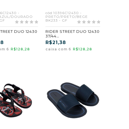
96C12430 -
cód:10396C12430 -
AZUL/DOURADO
PRETO/PRETO/BEGE
 GF
BK233 - GF
STREET DUO 12430
RIDER STREET DUO 12430
37/44
/AZUL/DOURADO
PRETO/PRETO/BEGE
38
R$21,38
 (GF) (CX6)
(BK233) (GF) (CX6)
com 6
R$128,28
caixa com 6
R$128,28