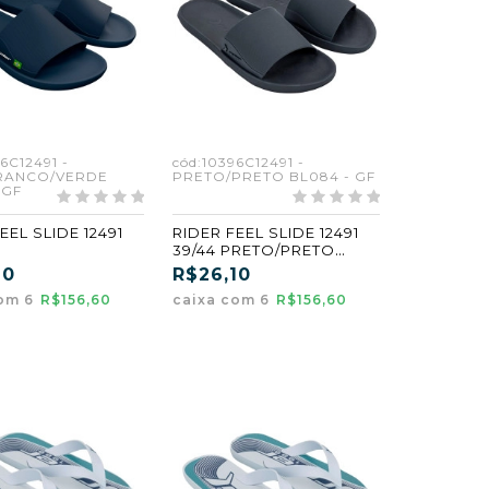
6C12491 -
cód:10396C12491 -
RANCO/VERDE
PRETO/PRETO BL084 - GF
 GF
EEL SLIDE 12491
RIDER FEEL SLIDE 12491
39/44 PRETO/PRETO
BRANCO/VERDE
(BL084) (GF) (CX6)
10
R$26,10
 (GF) (CX6)
com 6
R$156,60
caixa com 6
R$156,60