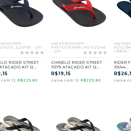
0390011579 -
cód:30390011579 -
cód:1039
/AZUL G20756 - GF1
PRETO/VERMELHO G21246
AZUL/B
- GF1
CB836 -
ELO RIDER STREET
CHINELO RIDER STREET
RIDER F
 ATACADO KIT 12
11579 ATACADO KIT 12
39/44
 31/36
PARES 31/36
AZUL/
,15
R$19,15
R$26,
(CB836)
a com 12
R$229,80
caixa com 12
R$229,80
caixa 