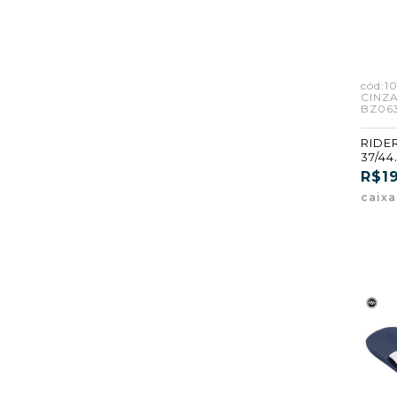
cód:1
CINZ
BZ063
RIDE
37/44
CINZ
R$19
(BZ06
caix