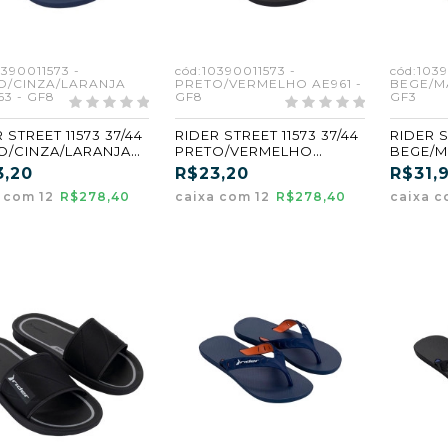
0390011573 -
cód:10390011573 -
cód:1039
O/CINZA/LARANJA
PRETO/VERMELHO AE961 -
BEGE/M
3 - GF8
GF8
GF3
 STREET 11573 37/44
RIDER STREET 11573 37/44
RIDER S
O/CINZA/LARANJA
PRETO/VERMELHO
BEGE/M
3) (GF8)
(AE961) (GF8)
(GF3)
3,20
R$23,20
R$31,
a com 12
R$278,40
caixa com 12
R$278,40
caixa c