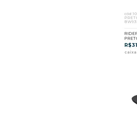
cód:1
PRET
BW935
RIDER
PRET
(BW93
R$3
caix