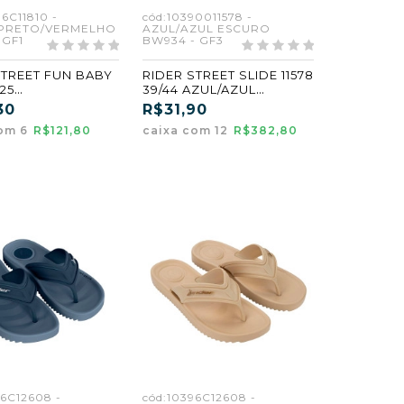
6C11810 -
cód:10390011578 -
PRETO/VERMELHO
AZUL/AZUL ESCURO
 GF1
BW934 - GF3
STREET FUN BABY
RIDER STREET SLIDE 11578
/25
39/44 AZUL/AZUL
PRETO/VERMELH
ESCURO (BW934) (GF3)
30
R$31,90
1) (GF1)
com 6
R$121,80
caixa com 12
R$382,80
96C12608 -
cód:10396C12608 -