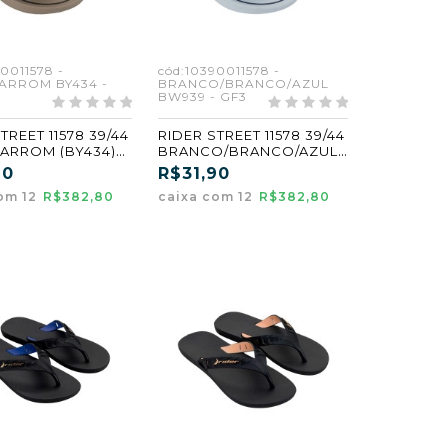
0011578 -
cód:10390011578 -
ARROM BY434 -
BRANCO/BRANCO/AZUL
BW939 - GF3
TREET 11578 39/44
RIDER STREET 11578 39/44
ARROM (BY434)
BRANCO/BRANCO/AZUL
(BW939) (GF3)
90
R$31,90
om 12
R$382,80
caixa com 12
R$382,80