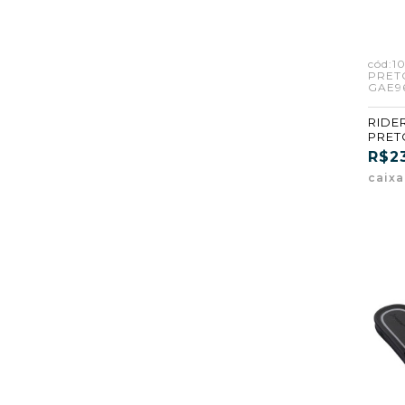
cód:1
PRET
GAE96
RIDER
PRET
(AG96
R$2
caix