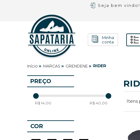
Seja bem vindo
Minha
conta
»
»
»
RIDER
Início
MARCAS
GRENDENE
PREÇO
RI
Itens 
R$ 14,00
R$ 40,00
COR