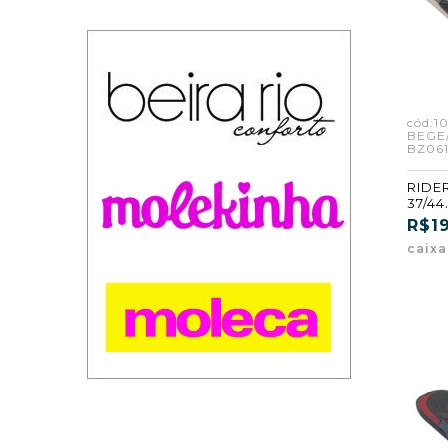
cód:1
BEGE
BZ061
RIDE
37/44
BEGE
R$19
(BZ06
caix