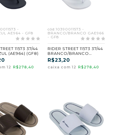
0011573 -
cód:10390011573 -
UL AE964 - GF8
BRANCO/BRANCO GAE966
- GF8
TREET 11573 37/44
RIDER STREET 11573 37/44
UL (AE964) (GF8)
BRANCO/BRANCO
(AE966) (GF8)
20
R$23,20
om 12
R$278,40
caixa com 12
R$278,40