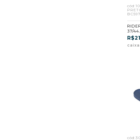
cód:1
PRET
BC597
RIDE
37/44
PRET
R$21
O (BC
caix
cód:3