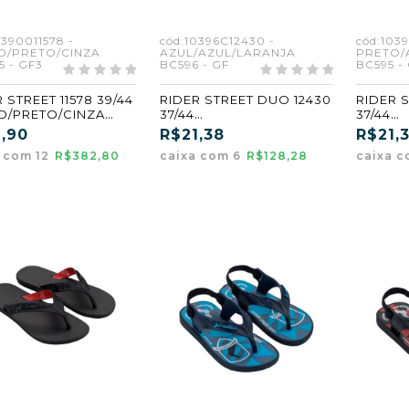
0390011578 -
cód:10396C12430 -
cód:103
O/PRETO/CINZA
AZUL/AZUL/LARANJA
PRETO/
 - GF3
BC596 - GF
BC595 -
 STREET 11578 39/44
RIDER STREET DUO 12430
RIDER 
O/PRETO/CINZA
37/44
37/44
5) (GF3)
AZUL/AZUL/LARANJA
PRETO
1,90
R$21,38
R$21,
(BC596) (GF) (CX6)
(BC595)
a com 12
R$382,80
caixa com 6
R$128,28
caixa 