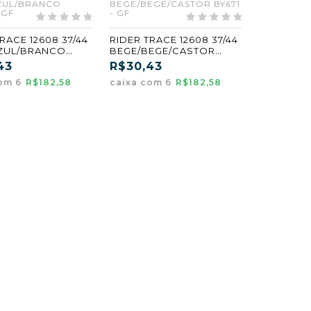
ZUL/BRANCO
BEGE/BEGE/CASTOR BY671
 GF
- GF
RACE 12608 37/44
RIDER TRACE 12608 37/44
ZUL/BRANCO
BEGE/BEGE/CASTOR
 (GF) (CX6)
(BY671) (GF) (CX6)
43
R$30,43
com 6
R$182,58
caixa com 6
R$182,58