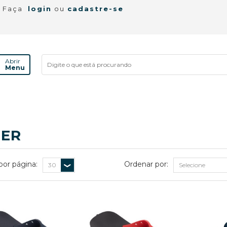
! Faça
login
ou
cadastre-se
Abrir
Menu
DER
por página:
Ordenar por: