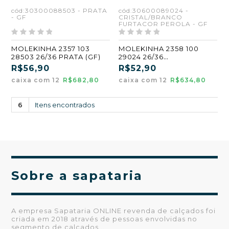
cód:30300088503 - PRATA
cód:30600089024 -
- GF
CRISTAL/BRANCO
FURTACOR PEROLA - GF
MOLEKINHA 2357 103
MOLEKINHA 2358 100
28503 26/36 PRATA (GF)
29024 26/36
CRISTAL/BRANCO
R$56,90
R$52,90
FURTACOR PEROLA (GF)
caixa com 12
R$682,80
caixa com 12
R$634,80
6
Itens encontrados
Sobre a sapataria
A empresa Sapataria ONLINE revenda de calçados foi
criada em 2018 através de pessoas envolvidas no
segmento de calçados...