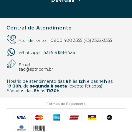
Dúvidas
Central de Atendimento
Atendimento
0800 400 3355
(43) 3322-3355
Whatsapp
(43) 9 9158-1426
Email
sac@sptr.com.br
Horário de atendimento das
8h
às
12h
e das
14h
às
17:30h
, de
segunda à sexta
(exceto feriados)
Sábados das
8h
às
11:30h
.
Formas de Pagamento