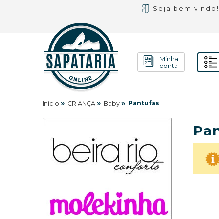
Seja bem vindo
Minha
conta
»
»
»
Pantufas
Início
CRIANÇA
Baby
Pan