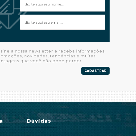
ssine a nossa newsletter e receba informações,
romoções, novidades, tendências e muitas
antagens que você não pode perder
CADASTRAR
a
Dúvidas