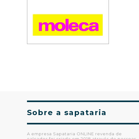
Sobre a sapataria
A empresa Sapataria ONLINE revenda de
calçados foi criada em 2018 através de pessoas