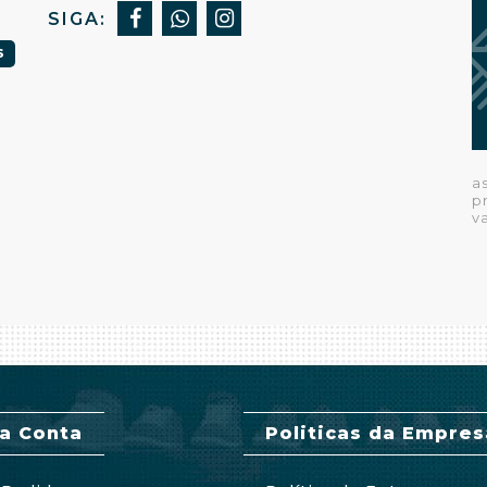
SIGA:
S
a
p
v
a Conta
Politicas da Empres