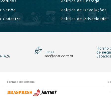
Pedidos
Política de Entrega
ar Senha
Política de Devoluções
ar Cadastro
Política de Privacidade
Horário
Email
p
de
segu
sac@sptr.com.br
8-1426
Sábados
Formas de Entrega
Se