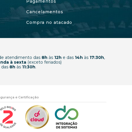
Pagamentos
Cancelamentos
Compra no atacado
 de atendimento das
8h
às
12h
e das
14h
às
17:30h
,
nda à sexta
(exceto feriados)
 das
8h
às
11:30h
.
gurança e Certificação