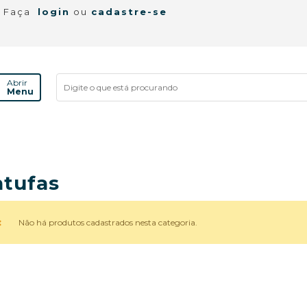
! Faça
login
ou
cadastre-se
Abrir
Menu
tufas
Não há produtos cadastrados nesta categoria.