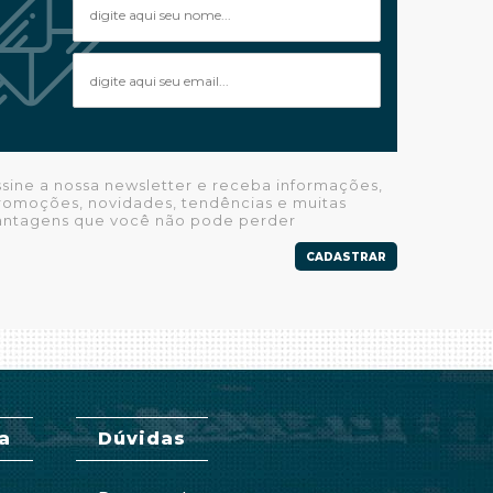
ssine a nossa newsletter e receba informações,
romoções, novidades, tendências e muitas
antagens que você não pode perder
CADASTRAR
a
Dúvidas