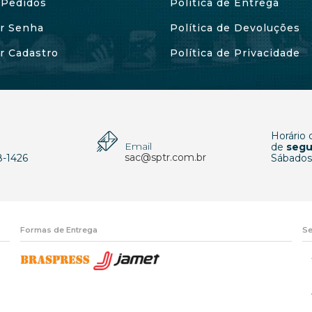
Pedidos
Política de Entrega
ar Senha
Política de Devoluções
ar Cadastro
Política de Privacidade
Horário
Email
p
de
segu
sac@sptr.com.br
8-1426
Sábados
Formas de Entrega
Se