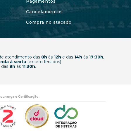
Pagamentos
Cancelamentos
Compra no atacado
 de atendimento das
8h
às
12h
e das
14h
às
17:30h
,
nda à sexta
(exceto feriados)
 das
8h
às
11:30h
.
gurança e Certificação