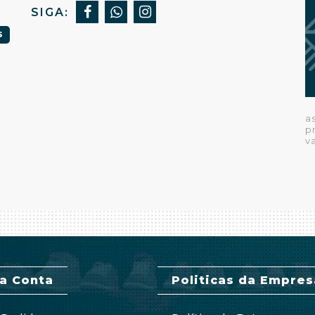
SIGA:
S
a
p
v
a Conta
Politicas da Empres