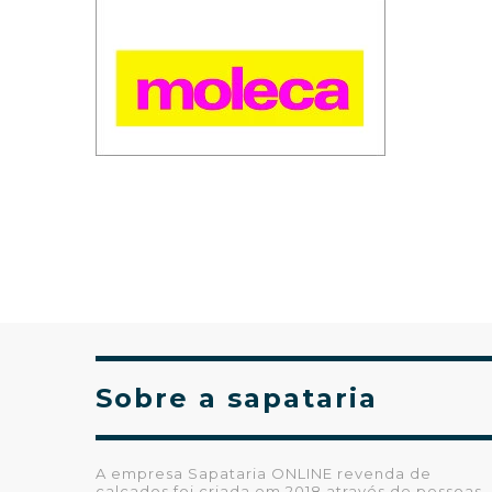
Sobre a sapataria
A empresa Sapataria ONLINE revenda de
calçados foi criada em 2018 através de pessoas