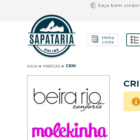
Seja bem vindo
Minha
conta
»
»
CRIK
Início
MARCAS
CR