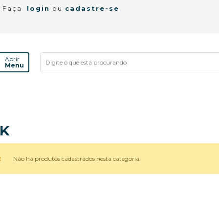
! Faça
login
ou
cadastre-se
Abrir
Menu
IK
Não há produtos cadastrados nesta categoria.