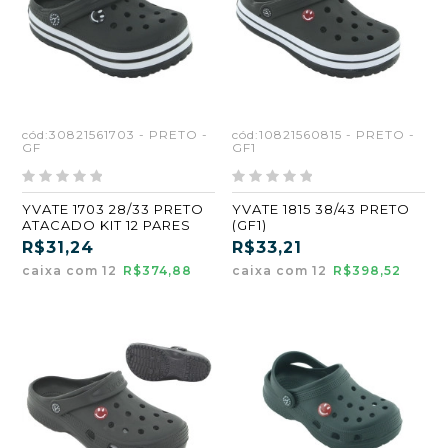
cód:30821561703 - PRETO -
cód:10821560815 - PRETO -
GF
GF1
YVATE 1703 28/33 PRETO
YVATE 1815 38/43 PRETO
ATACADO KIT 12 PARES
(GF1)
R$31,24
R$33,21
caixa com 12
R$374,88
caixa com 12
R$398,52