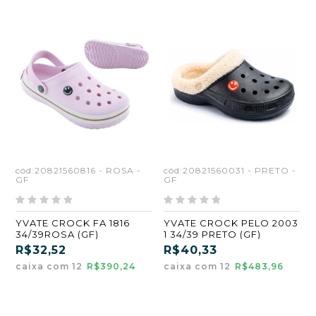
cód:20821560816 - ROSA -
cód:20821560031 - PRETO -
GF
GF
YVATE CROCK FA 1816
YVATE CROCK PELO 2003
34/39ROSA (GF)
1 34/39 PRETO (GF)
R$32,52
R$40,33
caixa com 12
R$390,24
caixa com 12
R$483,96