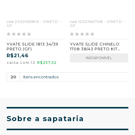
cód:20321561813 - PRETO -
cód:10321561708 - PRETO -
GF
GF
YVATE SLIDE 1813 34/39
YVATE SLIDE CHINELO
PRETO (GF)
1708 38/43 PRETO KIT
COM 12 PARES (GF)
R$21,46
INDISPONÍVEL
caixa com 12
R$257,52
20
Itens encontrados
Sobre a sapataria