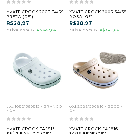
YVATE CROCK 2003 34/39
YVATE CROCK 2003 34/39
PRETO (GF1)
ROSA (GF1)
R$28,97
R$28,97
caixa com 12
R$347,64
caixa com 12
R$347,64
cód:10821560815 - BRANCO
cód:20821560816 - BEGE -
- GF1
GF1
YVATE CROCK FA 1815
YVATE CROCK FA 1816
38/43 BRANCO (GF1)
34/39 BEGE (GF1)