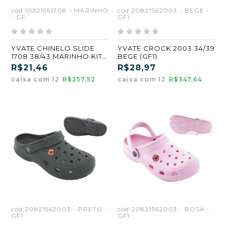
cód:10321561708 - MARINHO
cód:20821562003 - BEGE -
- GF
GF1
YVATE CHINELO SLIDE
YVATE CROCK 2003 34/39
1708 38/43 MARINHO KIT
BEGE (GF1)
12 PARES
R$21,46
R$28,97
caixa com 12
R$257,52
caixa com 12
R$347,64
cód:20821562003 - PRETO -
cód:20821562003 - ROSA -
GF1
GF1