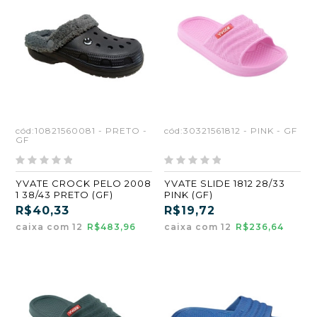
cód:10821560081 - PRETO -
cód:30321561812 - PINK - GF
GF
YVATE CROCK PELO 2008
YVATE SLIDE 1812 28/33
1 38/43 PRETO (GF)
PINK (GF)
R$40,33
R$19,72
caixa com 12
R$483,96
caixa com 12
R$236,64