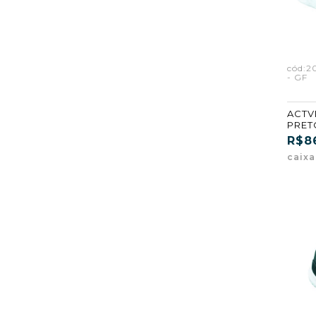
cód:
- GF
ACTVI
PRET
R$8
caix