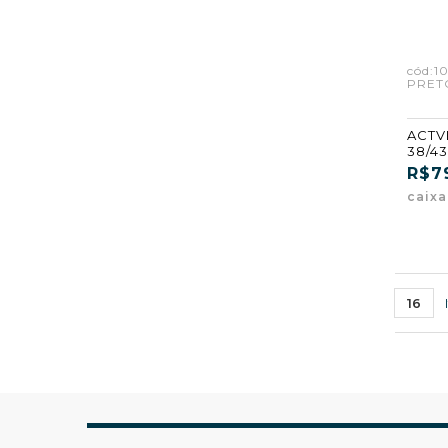
cód:1
PRET
ACTVI
38/4
(CX8)
R$7
caix
16