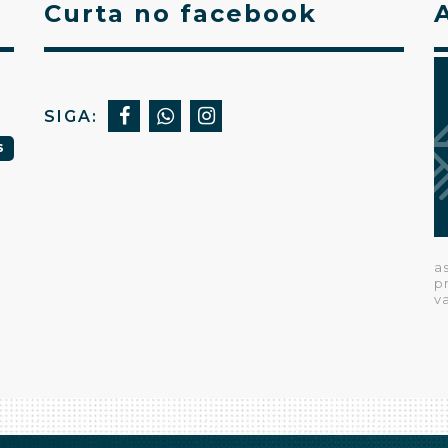
Curta no facebook
SIGA:
S
a
p
v