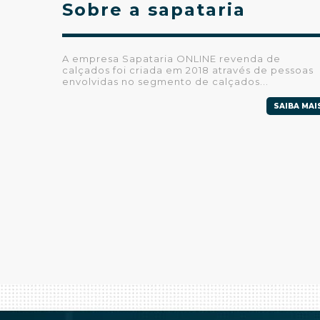
Sobre a sapataria
A empresa Sapataria ONLINE revenda de
calçados foi criada em 2018 através de pessoas
envolvidas no segmento de calçados...
SAIBA MAI