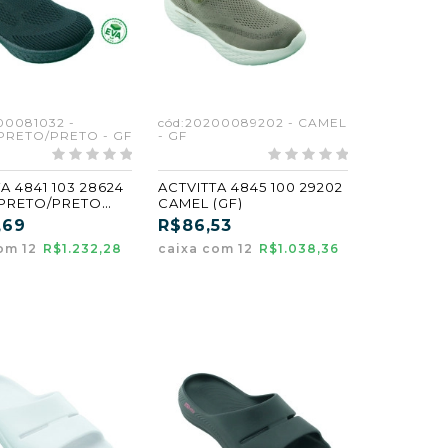
00081032 -
cód:20200089202 - CAMEL
PRETO/PRETO - GF
- GF
A 4841 103 28624
ACTVITTA 4845 100 29202
PRETO/PRETO
CAMEL (GF)
,69
R$86,53
om 12
R$1.232,28
caixa com 12
R$1.038,36