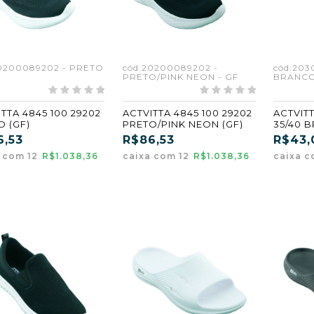
20200089202 - PRETO
cód:20200089202 -
cód:203
PRETO/PINK NEON - GF
BRANCO
TTA 4845 100 29202
ACTVITTA 4845 100 29202
ACTVITT
O (GF)
PRETO/PINK NEON (GF)
35/40 
6,53
R$86,53
R$43,
a com 12
R$1.038,36
caixa com 12
R$1.038,36
caixa c