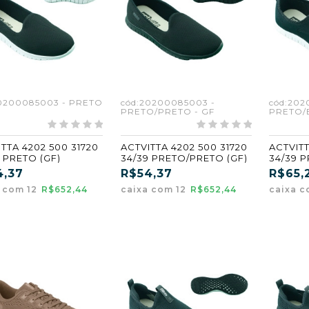
20200085003 - PRETO
cód:20200085003 -
cód:202
PRETO/PRETO - GF
PRETO/
TTA 4202 500 31720
ACTVITTA 4202 500 31720
ACTVITT
 PRETO (GF)
34/39 PRETO/PRETO (GF)
34/39 
(GF)
4,37
R$54,37
R$65,
a com 12
R$652,44
caixa com 12
R$652,44
caixa c