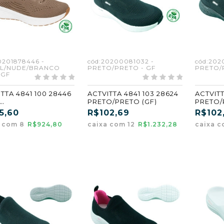
0201878446 -
cód:20200081032 -
cód:202
L/NUDE/BRANCO
PRETO/PRETO - GF
PRETO/
 GF
TTA 4841 100 28446
ACTVITTA 4841 103 28624
ACTVITT
PRETO/PRETO (GF)
PRETO/
L/NUDE/BRANCO
(GF)
5,60
R$102,69
R$102
GF) (CX8)
a com 8
R$924,80
caixa com 12
R$1.232,28
caixa c