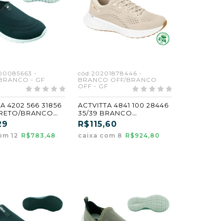
00085663 -
cód:20201878446 -
BRANCO - GF
BRANCO OFF/BRANCO
OFF - GF
A 4202 566 31856
ACTVITTA 4841 100 28446
PRETO/BRANCO
35/39 BRANCO
OFF/BRANCO OFF (GF)
29
R$115,60
(CX8)
om 12
R$783,48
caixa com 8
R$924,80