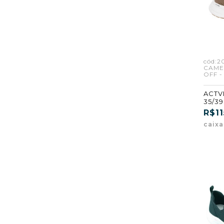
cód:2
CAME
OFF -
ACTVI
35/39
CAME
R$11
OFF (
caix