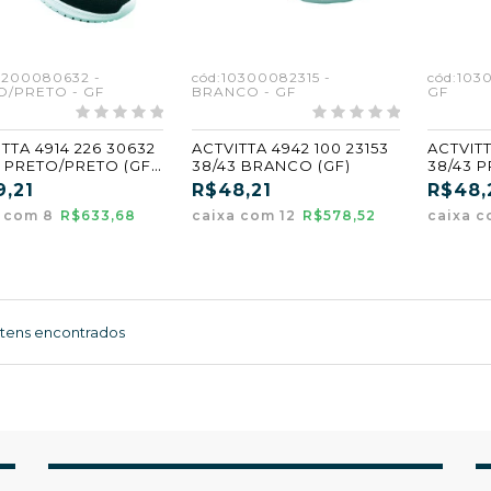
0200080632 -
cód:10300082315 -
cód:103
O/PRETO - GF
BRANCO - GF
GF
TTA 4914 226 30632
ACTVITTA 4942 100 23153
ACTVITT
3 PRETO/PRETO (GF)
38/43 BRANCO (GF)
38
9,21
R$48,21
R$48,
a com 8
R$633,68
caixa com 12
R$578,52
caixa c
Itens encontrados