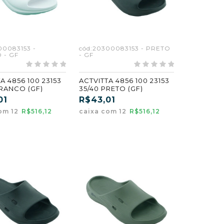
00083153 -
cód:20300083153 - PRETO
 - GF
- GF
A 4856 100 23153
ACTVITTA 4856 100 23153
BRANCO (GF)
35/40 PRETO (GF)
01
R$43,01
om 12
R$516,12
caixa com 12
R$516,12