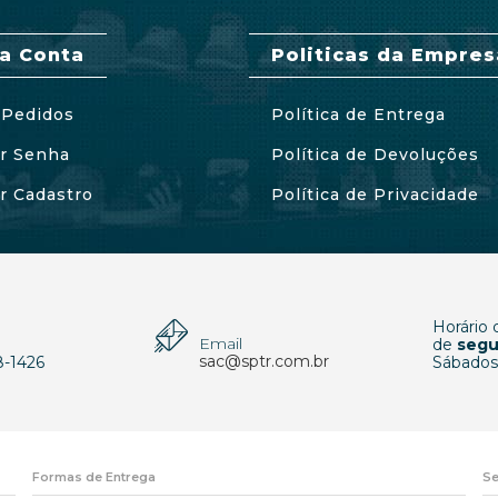
a Conta
Politicas da Empres
Pedidos
Política de Entrega
ar Senha
Política de Devoluções
ar Cadastro
Política de Privacidade
Horário
Email
p
de
segu
sac@sptr.com.br
8-1426
Sábados
Formas de Entrega
Se