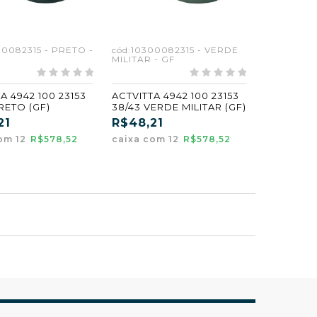
00082315 - PRETO -
cód:10300082315 - VERDE
MILITAR - GF
A 4942 100 23153
ACTVITTA 4942 100 23153
/43 PRETO (GF)
38/43 VERDE MILITAR (GF)
21
R$48,21
om 12
R$578,52
caixa com 12
R$578,52