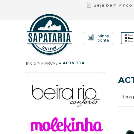
Seja bem vindo
Minha
conta
»
»
ACTVITTA
Início
MARCAS
AC
Itens 