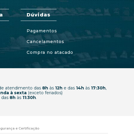
a
Dúvidas
Pagamentos
Cancelamentos
Compra no atacado
 de atendimento das
8h
às
12h
e das
14h
às
17:30h
,
nda à sexta
(exceto feriados)
 das
8h
às
11:30h
.
gurança e Certificação