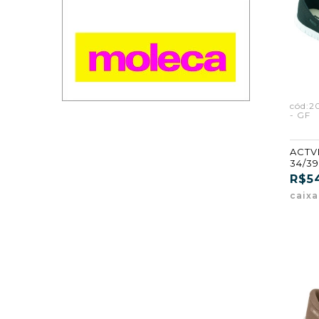
cód:
- GF
ACTVI
34/39
R$5
caix