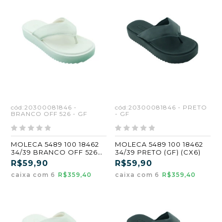
cód:20300081846 -
cód:20300081846 - PRETO
BRANCO OFF 526 - GF
- GF
MOLECA 5489 100 18462
MOLECA 5489 100 18462
34/39 BRANCO OFF 526
34/39 PRETO (GF) (CX6)
(GF) (CX6)
R$59,90
R$59,90
caixa com 6
R$359,40
caixa com 6
R$359,40