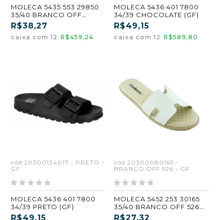
MOLECA 5435 553 29850
MOLECA 5436 401 7800
35/40 BRANCO OFF
34/39 CHOCOLATE (GF)
526/DOURADO (GF1)
R$38,27
R$49,15
caixa com 12
R$459,24
caixa com 12
R$589,80
cód:20300134017 - PRETO -
cód:20300080165 -
GF
BRANCO OFF 526 - GF
MOLECA 5436 401 7800
MOLECA 5452 253 30165
34/39 PRETO (GF)
35/40 BRANCO OFF 526
(GF)
R$49,15
R$27,32