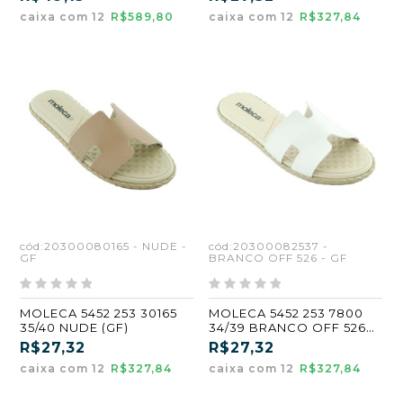
caixa com 12
R$589,80
caixa com 12
R$327,84
cód:20300080165 - NUDE -
cód:20300082537 -
GF
BRANCO OFF 526 - GF
MOLECA 5452 253 30165
MOLECA 5452 253 7800
35/40 NUDE (GF)
34/39 BRANCO OFF 526
(GF)
R$27,32
R$27,32
caixa com 12
R$327,84
caixa com 12
R$327,84