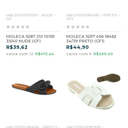
cód:20100131015 - NUDE -
cód:21300084561 - PRETO -
GF
GF1
MOLECA 5287 210 10159
MOLECA 5297 456 18462
35/40 NUDE (GF)
34/39 PRETO (GF1)
R$39,62
R$44,90
caixa com 12
R$475,44
caixa com 6
R$269,40
cód:21300084561 - PRETO -
cód:20300083555 -