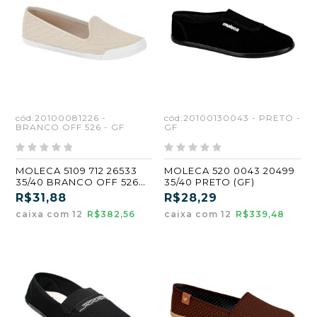
cód:20100081226 -
cód:20100130043 - PRETO -
BRANCO OFF 526 - GF
GF
MOLECA 5109 712 26533
MOLECA 520 0043 20499
35/40 BRANCO OFF 526
35/40 PRETO (GF)
(GF)
R$31,88
R$28,29
caixa com 12
R$382,56
caixa com 12
R$339,48