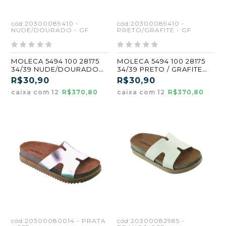
cód:20300089410 -
cód:20300089410 -
NUDE/DOURADO - GF
PRETO/GRAFITE - GF
MOLECA 5494 100 28175
MOLECA 5494 100 28175
34/39 NUDE/DOURADO
34/39 PRETO / GRAFITE
(GF)
(GF)
R$30,90
R$30,90
caixa com 12
R$370,80
caixa com 12
R$370,80
cód:20300080014 - PRATA
cód:20300082985 -