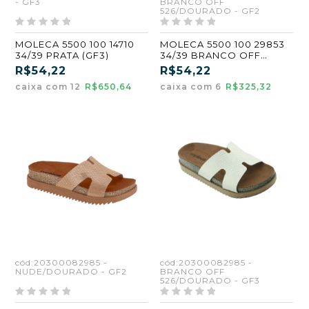
- GF3
BRANCO OFF
526/DOURADO - GF2
MOLECA 5500 100 14710
MOLECA 5500 100 29853
34/39 PRATA (GF3)
34/39 BRANCO OFF
526/DOURADO (GF2)
R$54,22
R$54,22
(CX6)
caixa com 12
R$650,64
caixa com 6
R$325,32
cód:20300082985 -
cód:20300082985 -
NUDE/DOURADO - GF2
BRANCO OFF
526/DOURADO - GF3