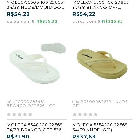
MOLECA 5500 100 29853
MOLECA 5500 100 29853
34/39 NUDE/DOURADO
35/38 BRANCO OFF
(GF2) (CX6)
526/DOURADO (GF3)
R$54,22
R$54,22
(CX6)
caixa com 6
R$325,32
caixa com 6
R$325,32
cód:20300085481 -
cód:20300082669 - NUDE -
BRANCO OFF 526 - GF
GF1
MOLECA 5548 100 22669
MOLECA 5554 100 22669
34/39 BRANCO OFF 526
34/39 NUDE (GF1)
(GF)
R$31,90
R$37,63