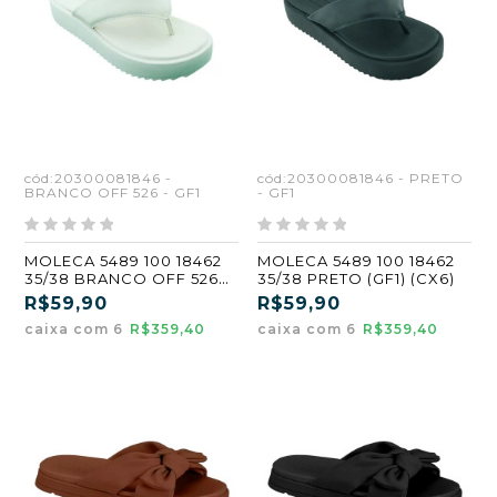
cód:20300081846 -
cód:20300081846 - PRETO
BRANCO OFF 526 - GF1
- GF1
MOLECA 5489 100 18462
MOLECA 5489 100 18462
35/38 BRANCO OFF 526
35/38 PRETO (GF1) (CX6)
(GF1) (CX6)
R$59,90
R$59,90
caixa com 6
R$359,40
caixa com 6
R$359,40