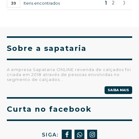
1
2
39
Itens encontrados
Sobre a sapataria
A empresa Sapataria ONLINE revenda de calçados foi
criada em 2018 através de pessoas envolvidas no
segmento de calçados...
SAIBA MAIS
Curta no facebook
SIGA: