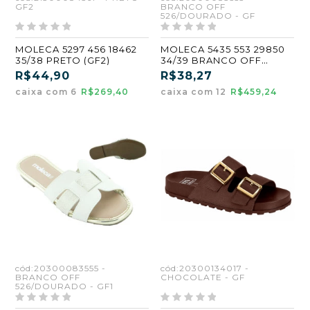
GF2
BRANCO OFF
526/DOURADO - GF
MOLECA 5297 456 18462
MOLECA 5435 553 29850
35/38 PRETO (GF2)
34/39 BRANCO OFF
526/DOURADO (GF)
R$44,90
R$38,27
caixa com 6
R$269,40
caixa com 12
R$459,24
cód:20300083555 -
cód:20300134017 -
BRANCO OFF
CHOCOLATE - GF
526/DOURADO - GF1