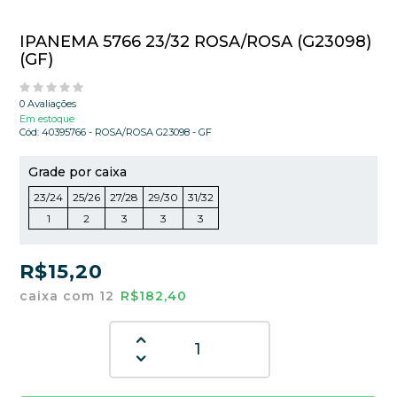
IPANEMA 5766 23/32 ROSA/ROSA (G23098)
(GF)
0 Avaliações
Em estoque
Cód:
40395766 - ROSA/ROSA G23098 - GF
Grade por caixa
23/24
25/26
27/28
29/30
31/32
1
2
3
3
3
R$15,20
caixa com 12
R$182,40