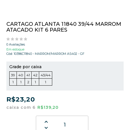
CARTAGO ATLANTA 11840 39/44 MARROM
ATACADO KIT 6 PARES
0 Avaliações
Em estoque
Cód:
10396C11840 - MARROM/MARROM AS402 - GF
Grade por caixa
39
40
41
42
43/44
1
1
2
1
1
R$23,20
caixa com 6
R$139,20