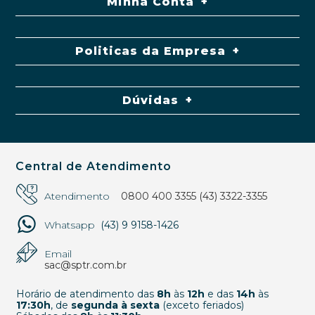
Minha Conta
Politicas da Empresa
Dúvidas
Central de Atendimento
Atendimento
0800 400 3355
(43) 3322-3355
Whatsapp
(43) 9 9158-1426
Email
sac@sptr.com.br
Horário de atendimento das
8h
às
12h
e das
14h
às
17:30h
, de
segunda à sexta
(exceto feriados)